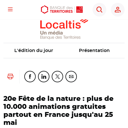
Localtis
Menu
Aller
Aller
Ouvrir
Rechercher
au
au
les
contenu
menu
outils
principal
principal
d'accessibilité
L'édition du jour
Présentation
Lancer l'impression
Partager cette page sur Facebook
Partager cette page sur Linkedin
Partager cette page sur Twitter
Partager cette page sur Co
20e Fête de la nature : plus de
10.000 animations gratuites
partout en France jusqu'au 25
mai