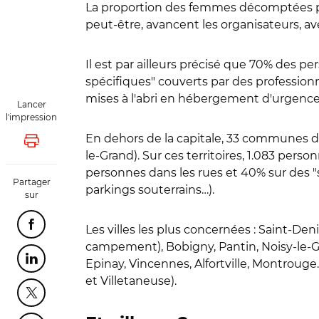
La proportion des femmes décomptées par 
peut-être, avancent les organisateurs, ave
Il est par ailleurs précisé que 70% des pe
spécifiques" couverts par des profession
mises à l'abri en hébergement d'urgence
Lancer
l'impression
En dehors de la capitale, 33 communes de 
Lancer l'impression
le-Grand
). Sur ces territoires, 1.083 pe
personnes dans les rues et 40% sur des "
Partager
parkings souterrains…).
sur
Les villes les plus concernées : Saint-Deni
Partager cette page sur Facebook
campement), Bobigny, Pantin,
Noisy-le-
Epinay, Vincennes, Alfortville, Montroug
Partager cette page sur Linkedin
et Villetaneuse
).
Partager cette page sur Twitter