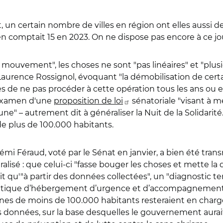
it, un certain nombre de villes en région ont elles aussi 
en comptait 15 en 2023. On ne dispose pas encore à ce jo
e mouvement", les choses ne sont "pas linéaires" et "plu
 Laurence Rossignol, évoquant "la démobilisation de ce
de ne pas procéder à cette opération tous les ans ou en
l'examen d'une
proposition de loi
sénatoriale "
visant à 
" – autrement dit à généraliser la Nuit de la Solidari
de plus de 100.000 habitants.
mi Féraud, voté par le Sénat en janvier, a bien été trans
lisé : que celui-ci "fasse bouger les choses et mette la
it
qu'"à partir des données collectées", un "diagnostic terr
politique d’hébergement d’urgence et d’accompagnement so
unes de moins de 100.000 habitants resteraient en cha
 des données, sur la base desquelles le gouvernement aur