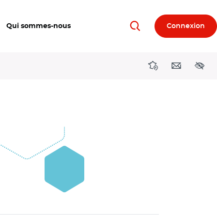
Qui sommes-nous
Connexion
Rechercher
Directions région
Contact
Acces