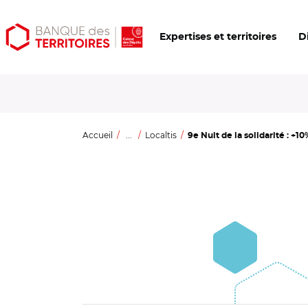
Aller
Aller
Ouvrir
Expertises et territoires
D
au
au
les
contenu
menu
outils
principal
principal
d'accessibilité
Accueil
...
Localtis
9e Nuit de la solidarité : +1