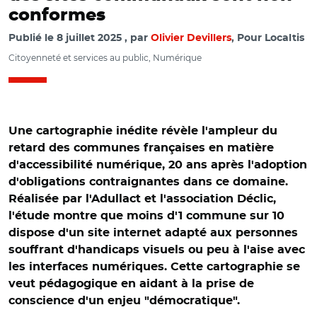
conformes
Publié le
8 juillet 2025
par
Olivier Devillers
, Pour Localtis
Citoyenneté et services au public, Numérique
Une cartographie inédite révèle l'ampleur du
retard des communes françaises en matière
d'accessibilité numérique, 20 ans après l'adoption
d'obligations contraignantes dans ce domaine.
Réalisée par l'Adullact et l'association Déclic,
l'étude montre que moins d'1 commune sur 10
dispose d'un site internet adapté aux personnes
souffrant d'handicaps visuels ou peu à l'aise avec
les interfaces numériques. Cette cartographie se
veut pédagogique en aidant à la prise de
© OpenStreetMap contributors, under ODbL/ Carton
conscience d'un enjeu "démocratique".
rouge pour l’accessibilité numérique des sites web des