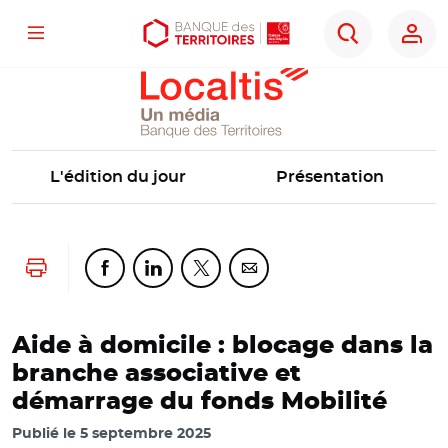
Localtis
Menu
Aller
Aller
Ouvrir
Rechercher
au
au
les
contenu
menu
outils
principal
principal
d'accessibilité
L'édition du jour
Présentation
Lancer l'impression
Partager cette page sur Facebook
Partager cette page sur Linkedin
Partager cette page sur Twitter
Partager cette page sur Co
Aide à domicile : blocage dans la
branche associative et
démarrage du fonds Mobilité
Publié le
5 septembre 2025