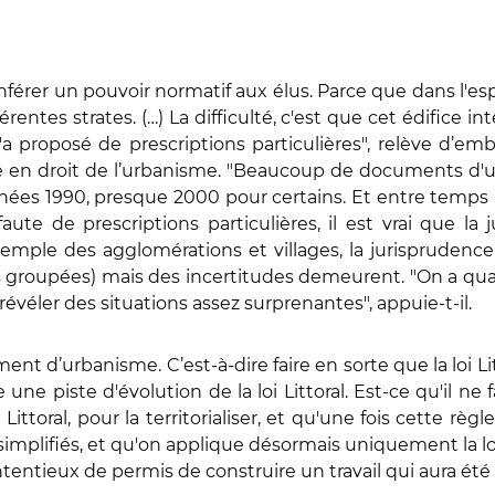
onférer un pouvoir normatif aux élus. Parce que dans l'esp
érentes strates. (…) La difficulté, c'est que cet édifice i
a proposé de prescriptions particulières", relève d’em
sé en droit de l’urbanisme. "Beaucoup de documents d'
 années 1990, presque 2000 pour certains. Et entre temps
te de prescriptions particulières, il est vrai que la 
’exemple des agglomérations et villages, la jurisprudence
 groupées) mais des incertitudes demeurent. "On a qu
révéler des situations assez surprenantes", appuie-t-il.
ument d’urbanisme. C’est-à-dire faire en sorte que la loi 
 une piste d'évolution de la loi Littoral. Est-ce qu'il 
ttoral, pour la territorialiser, et qu'une fois cette règ
simplifiés, et qu'on applique désormais uniquement la loi 
ntentieux de permis de construire un travail qui aura été