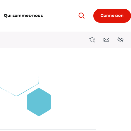
Qui sommes-nous
Connexion
Rechercher
Directions région
Contact
Acces