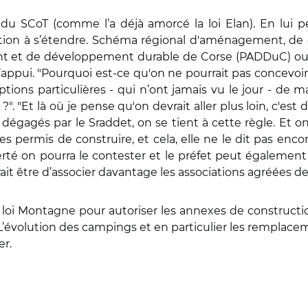
le du SCoT (comme l’a déjà amorcé la loi Elan). En lui 
ation à s’étendre. Schéma régional d'aménagement, de
ment et de développement durable de Corse (PADDuC) 
d’appui. "Pourquoi est-ce qu'on ne pourrait pas concevoi
tions particulières - qui n’ont jamais vu le jour - de m
 ?". "Et là où je pense qu'on devrait aller plus loin, c'est
dégagés par le Sraddet, on se tient à cette règle. Et on 
s permis de construire, et cela, elle ne le dit pas encore"
berté on pourra le contester et le préfet peut également
rait être d’associer davantage les associations agréées 
a loi Montagne pour autoriser les annexes de construction
f ? L’évolution des campings et en particulier les rempl
er.