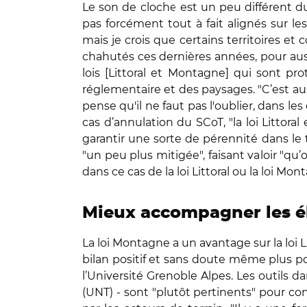
Le son de cloche est un peu différent du 
pas forcément tout à fait alignés sur le
mais je crois que certains territoires e
chahutés ces dernières années, pour aussi
lois [Littoral et Montagne] qui sont pr
réglementaire et des paysages. "C’est auss
pense qu'il ne faut pas l'oublier, dans le
cas d’annulation du SCoT, "la loi Littora
garantir une sorte de pérennité dans le t
"un peu plus mitigée", faisant valoir "qu
dans ce cas de la loi Littoral ou la loi Mon
Mieux accompagner les 
La loi Montagne a un avantage sur la loi L
bilan positif et sans doute même plus pos
l’Université Grenoble Alpes. Les outils 
(UNT) - sont "plutôt pertinents" pour con