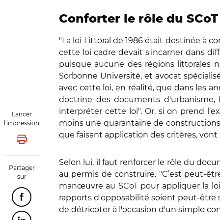
Conforter le rôle du SCoT
"La loi Littoral de 1986 était destinée à c
cette loi cadre devait s'incarner dans diff
puisque aucune des régions littorales n'
Sorbonne Université, et avocat spéciali
avec cette loi, en réalité, que dans les
doctrine des documents d'urbanisme, fau
interpréter cette loi". Or, si on prend l
Lancer
moins une quarantaine de constructions
l'impression
que faisant application des critères, vont 
Lancer l'impression
Selon lui, il faut renforcer le rôle du doc
Partager
au permis de construire. "C’est peut-être
sur
manœuvre au SCoT pour appliquer la loi Li
rapports d'opposabilité soient peut-être 
Partager cette page sur Facebook
de détricoter à l'occasion d'un simple co