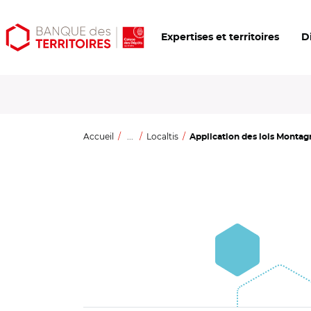
Aller
Aller
Ouvrir
Expertises et territoires
D
au
au
les
contenu
menu
outils
principal
principal
d'accessibilité
Accueil
...
Localtis
Application des lois Montagne