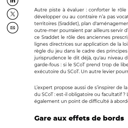
Partager cette page sur Linkedin
Autre piste à évaluer : conforter le rô
Partager cette page sur Twitter
développer ou au contraire n’a pas voc
territoires (Sraddet), plan d'aménage
Partager cette page sur Courriel
outre-mer pourraient par ailleurs servir 
ce Sraddet le rôle des anciennes prescrip
lignes directrices sur application de la loi
règle du jeu dans le cadre des principes 
jurisprudence le dit déjà, qu'au niveau de
garde-fous : si le SCoT prend trop de li
exécutoire du SCoT. Un autre levier pour
L’expert propose aussi de s’inspirer de l
du SCoT : est-il obligatoire ou facultati
également un point de difficulté à abord
Gare aux effets de bords