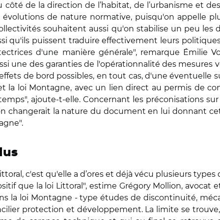
côté de la direction de l’habitat, de l’urbanisme et des
s évolutions de nature normative, puisqu'on appelle pl
t collectivités souhaitent aussi qu'on stabilise un peu 
 qu'ils puissent traduire effectivement leurs politiques
otectrices d'une manière générale", remarque Émilie Vo
i une des garanties de l'opérationnalité des mesures votées
s effets de bord possibles, en tout cas, d'une éventuelle 
l et la loi Montagne, avec un lien direct au permis de co
emps", ajoute-t-elle. Concernant les préconisations sur 
’on changerait la nature du document en lui donnant cette
tagne".
élus
ittoral, c'est qu'elle a d’ores et déjà vécu plusieurs typ
itif que la loi Littoral", estime Grégory Mollion, avocat 
dans la loi Montagne - type études de discontinuité, mé
cilier protection et développement. La limite se trouve, 