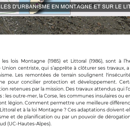
es lois Montagne (1985) et Littoral (1986), sont à l’
e Union centriste, qui s’apprête à clôturer ses travaux, a
nisme. Les remontées de terrain soulignent l'insécurité 
sme pour concilier protection et développement. Cer
ution retenues par la mission. Des travaux attendus qui l
res : les outre-mer, la Corse, les communes insulaires o
nt légion. Comment permettre une meilleure différenciati
i Littoral et à la loi Montagne ? Ces adaptations doivent-e
me et de planification ou par un pouvoir de dérogation 
aud (UC-Hautes-Alpes).