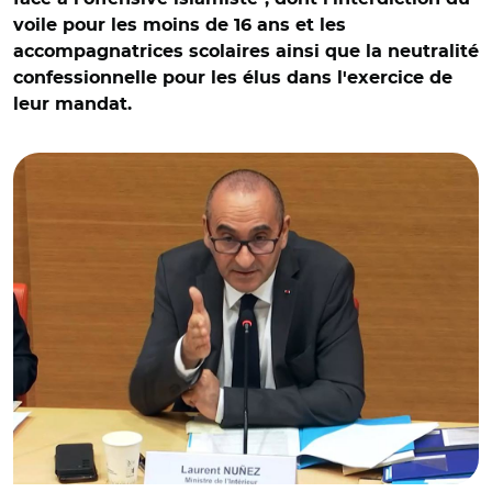
voile pour les moins de 16 ans et les
accompagnatrices scolaires ainsi que la neutralité
confessionnelle pour les élus dans l'exercice de
leur mandat.
© Capture vidéo Assemblée nationale/ Audition de
Laurent Nuñez le 18 novembre