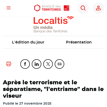
Localtis
Menu
Aller
Aller
Ouvrir
Rechercher
au
au
les
contenu
menu
outils
principal
principal
d'accessibilité
L'édition du jour
Présentation
Lancer l'impression
Partager cette page sur Facebook
Partager cette page sur Linkedin
Partager cette page sur Twitter
Partager cette page sur Co
Après le terrorisme et le
séparatisme, "l'entrisme" dans le
viseur
Publié le
27 novembre 2025