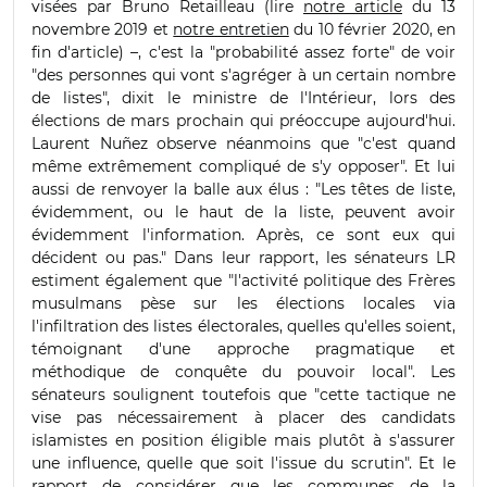
visées par Bruno Retailleau (lire
notre article
du 13
novembre 2019 et
notre entretien
du 10 février 2020, en
fin d'article) –, c'est la "probabilité assez forte" de voir
"des personnes qui vont s'agréger à un certain nombre
de listes", dixit le ministre de l'Intérieur, lors des
élections de mars prochain qui préoccupe aujourd'hui.
Laurent Nuñez observe néanmoins que "c'est quand
même extrêmement compliqué de s'y opposer". Et lui
aussi de renvoyer la balle aux élus : "Les têtes de liste,
évidemment, ou le haut de la liste, peuvent avoir
évidemment l'information. Après, ce sont eux qui
décident ou pas." Dans leur rapport, les sénateurs LR
estiment également que "l'activité politique des Frères
musulmans pèse sur les élections locales via
l'infiltration des listes électorales, quelles qu'elles soient,
témoignant d'une approche pragmatique et
méthodique de conquête du pouvoir local". Les
sénateurs soulignent toutefois que "cette tactique ne
vise pas nécessairement à placer des candidats
islamistes en position éligible mais plutôt à s'assurer
une influence, quelle que soit l'issue du scrutin". Et le
rapport de considérer que les communes de la