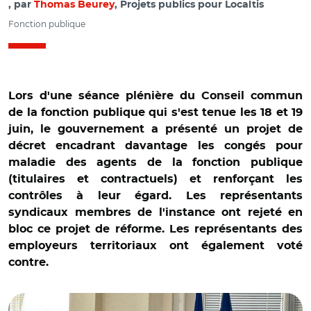
par
Thomas Beurey
, Projets publics pour Localtis
Fonction publique
Lors d'une séance plénière du Conseil commun
de la fonction publique qui s'est tenue les 18 et 19
juin, le gouvernement a présenté un projet de
décret encadrant davantage les congés pour
maladie des agents de la fonction publique
(titulaires et contractuels) et renforçant les
contrôles à leur égard. Les représentants
syndicaux membres de l'instance ont rejeté en
bloc ce projet de réforme. Les représentants des
employeurs territoriaux ont également voté
contre.
© Christophe Odt/ Conseil commun de la fonction
publique présidé par David Amiel le 18 juin