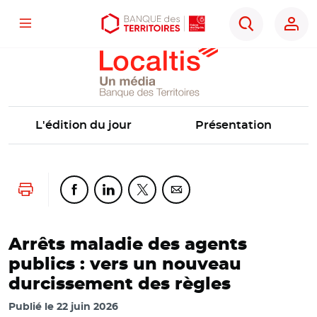
Localtis
Menu
Aller
Aller
Ouvrir
Rechercher
au
au
les
contenu
menu
outils
principal
principal
d'accessibilité
L'édition du jour
Présentation
Lancer l'impression
Partager cette page sur Facebook
Partager cette page sur Linkedin
Partager cette page sur Twitter
Partager cette page sur Co
Arrêts maladie des agents
publics : vers un nouveau
durcissement des règles
Publié le
22 juin 2026