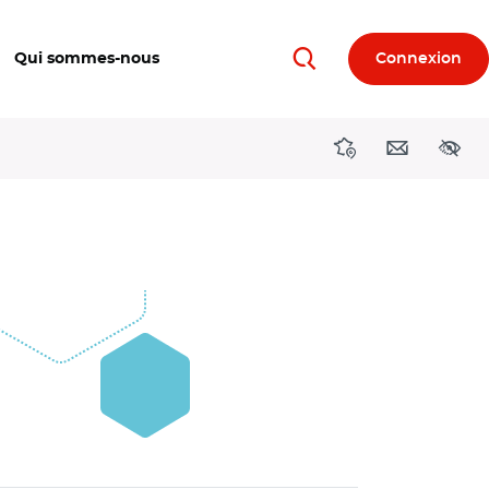
Qui sommes-nous
Connexion
Rechercher
Directions région
Contact
Acces