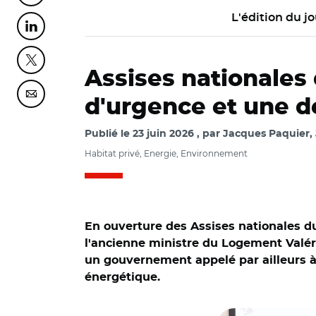
L'édition du jo
Partager cette page sur Linkedin
Partager cette page sur Twitter
Assises nationales 
Partager cette page sur Courriel
d'urgence et une d
Publié le
23 juin 2026
par
Jacques Paquier,
Habitat privé, Energie, Environnement
En ouverture des Assises nationales du 
l'ancienne ministre du Logement Valérie
un gouvernement appelé par ailleurs à 
énergétique.
© Jacques Paquier/ 