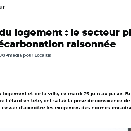
ur
du logement : le secteur p
écarbonation raisonnée
 JGPmedia pour Localtis
logement et de la ville, ce mardi 23 juin au palais B
 Létard en tête, ont salué la prise de conscience de 
cesser d’accroître les exigences des normes encadran
Isabelle le Callennec, Valérie Létard et Annaïg Le Meur