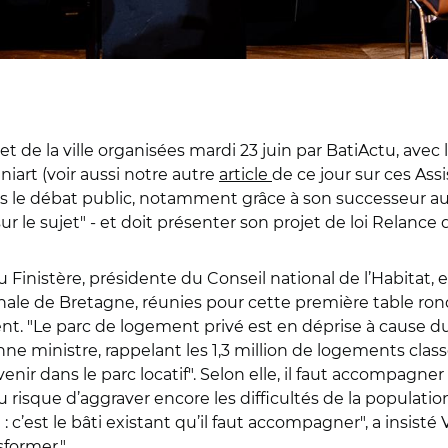
t de la ville organisées mardi 23 juin par BatiActu, ave
art (voir aussi notre autre
article
de ce jour sur ces Ass
ans le débat public, notamment grâce à son successeur 
e sujet" - et doit présenter son projet de loi Relance 
nistère, présidente du Conseil national de l’Habitat, e
ale de Bretagne, réunies pour cette première table ronde
t. "Le parc de logement privé est en déprise à cause du 
nne ministre, rappelant les 1,3 million de logements clas
evenir dans le parc locatif". Selon elle, il faut accompagn
u risque d’aggraver encore les difficultés de la populati
c’est le bâti existant qu’il faut accompagner", a insisté
sformer."