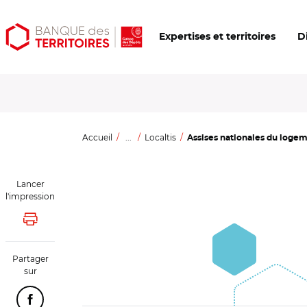
Aller
Aller
Ouvrir
Expertises et territoires
D
au
au
les
contenu
menu
outils
principal
principal
d'accessibilité
Accueil
...
Localtis
Assises nationales du logemen
Lancer
l'impression
Lancer l'impression
Partager
sur
Partager cette page sur Facebook