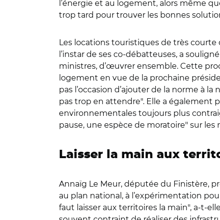
l’énergie et au logement, alors même que l
trop tard pour trouver les bonnes solutio
Les locations touristiques de très court
l’instar de ses co-débatteuses, a souligné
ministres, d’œuvrer ensemble. Cette proc
logement en vue de la prochaine présiden
pas l’occasion d’ajouter de la norme à l
pas trop en attendre". Elle a également 
environnementales toujours plus contraig
pause, une espèce de moratoire" sur les
Laisser la main aux territ
Annaïg Le Meur, députée du Finistère, pré
au plan national, à l’expérimentation pou
faut laisser aux territoires la main", a-t-el
souvent contraint de réaliser des infrast