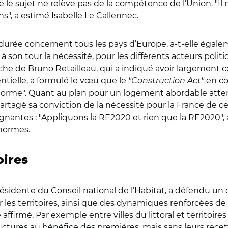
e sujet ne relève pas de la compétence de l’Union. "Il n’y
ns", a estimé Isabelle Le Callennec.
e durée concernent tous les pays d’Europe, a-t-elle égal
 à son tour la nécessité, pour les différents acteurs poli
he de Bruno Retailleau, qui a indiqué avoir largement co
tielle, a formulé le vœu que le
"Construction Act"
en co
a norme". Quant au plan pour un logement abordable atten
partagé sa conviction de la nécessité pour la France de 
nantes : "Appliquons la RE2020 et rien que la RE2020", a
 normes.
oires
sidente du Conseil national de l’Habitat, a défendu un d
r les territoires, ainsi que des dynamiques renforcées d
le affirmé. Par exemple entre villes du littoral et territoire
ructures au bénéfice des premières, mais sans leurs recet