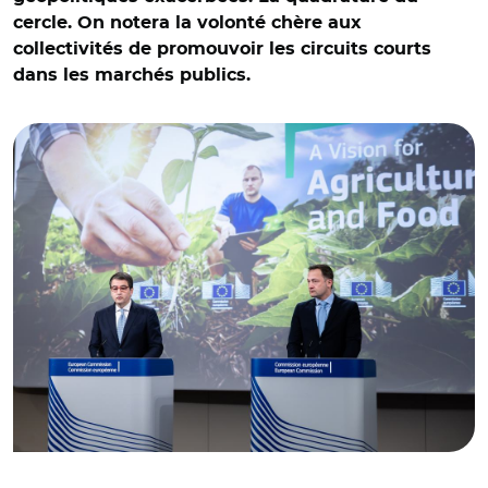
cercle. On notera la volonté chère aux
collectivités de promouvoir les circuits courts
dans les marchés publics.
© European Union, 2025, CC BY 4.0 / Raffaele Fitto et
Christophe Hansen