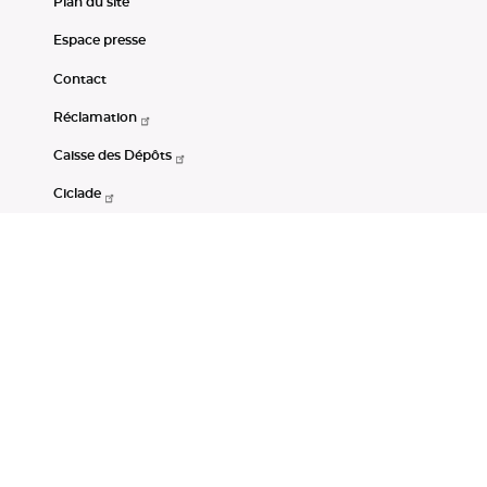
Plan du site
Espace presse
Contact
Réclamation
Caisse des Dépôts
Ciclade
CDC-Net
Consignations
Portail Open Data CDC
Restez connectés
LinkedIn
Youtube
Instagram
RSS