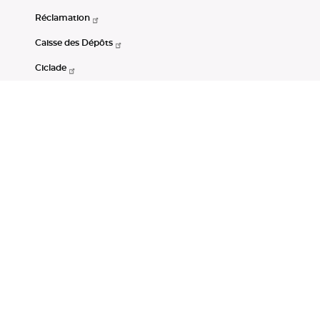
Réclamation
Caisse des Dépôts
Ciclade
CDC-Net
Consignations
Portail Open Data CDC
Restez connectés
LinkedIn
Youtube
Instagram
RSS
Mentions légales
CGU
Données personnelles
Accessibilité : non conforme
DSP2