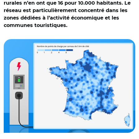
rurales n’en ont que 16 pour 10.000 habitants. Le
réseau est particulièrement concentré dans les
zones dédiées à l’activité économique et les
© Insee et Adobe stock. Source : Répertoire national des
communes touristiques.
Infrastructures de recharge pour véhicules électriques,
mai 2025.