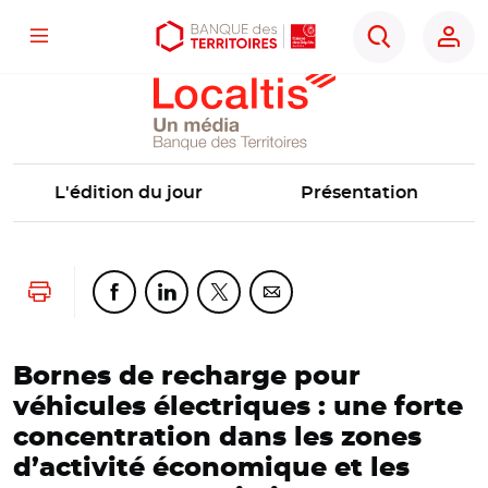
Localtis
Menu
Aller
Aller
Ouvrir
Rechercher
au
au
les
contenu
menu
outils
principal
principal
d'accessibilité
L'édition du jour
Présentation
Lancer l'impression
Partager cette page sur Facebook
Partager cette page sur Linkedin
Partager cette page sur Twitter
Partager cette page sur Co
Bornes de recharge pour
véhicules électriques : une forte
concentration dans les zones
d’activité économique et les