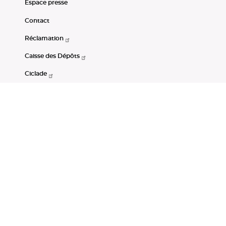
Espace presse
Contact
Réclamation
Caisse des Dépôts
Ciclade
CDC-Net
Consignations
Portail Open Data CDC
Restez connectés
LinkedIn
Youtube
Instagram
RSS