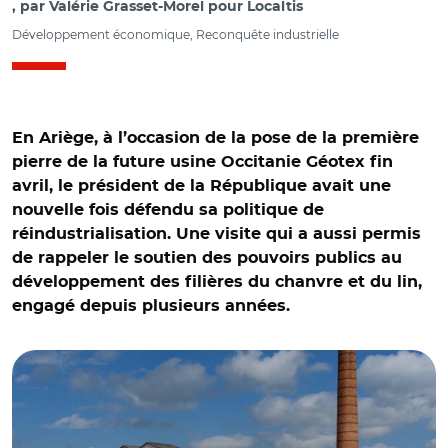
par
Valérie Grasset-Morel pour Localtis
Développement économique, Reconquête industrielle
En Ariège, à l’occasion de la pose de la première
pierre de la future usine Occitanie Géotex fin
avril, le président de la République avait une
nouvelle fois défendu sa politique de
réindustrialisation. Une visite qui a aussi permis
de rappeler le soutien des pouvoirs publics au
développement des filières du chanvre et du lin,
© @EmmanuelMacron/ Pose de la première pierre du
engagé depuis plusieurs années.
futur site de l'usine Géotex en Ariège, le 27 avril 2026, en
présence du président de la République