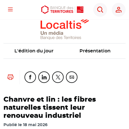
Localtis
Menu
Aller
Aller
Ouvrir
Rechercher
au
au
les
contenu
menu
outils
principal
principal
d'accessibilité
L'édition du jour
Présentation
Lancer l'impression
Partager cette page sur Facebook
Partager cette page sur Linkedin
Partager cette page sur Twitter
Partager cette page sur Co
Chanvre et lin : les fibres
naturelles tissent leur
renouveau industriel
Publié le
18 mai 2026