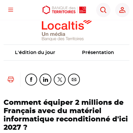
Localtis
Menu
Aller
Aller
Ouvrir
Rechercher
au
au
les
contenu
menu
outils
principal
principal
d'accessibilité
L'édition du jour
Présentation
Lancer l'impression
Partager cette page sur Facebook
Partager cette page sur Linkedin
Partager cette page sur Twitter
Partager cette page sur Co
Comment équiper 2 millions de
Français avec du matériel
informatique reconditionné d'ici
2027 ?