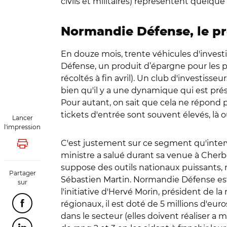
civils et militaires) représentent quelque
Normandie Défense, le pr
En douze mois, trente véhicules d'invest
Défense, un produit d’épargne pour les par
récoltés à fin avril). Un club d'investisse
bien qu'il y a une dynamique qui est prés
Pour autant, on sait que cela ne répond 
tickets d'entrée sont souvent élevés, l
Lancer
l'impression
C'est justement sur ce segment qu'inter
Lancer l'impression
ministre a salué durant sa venue à Cher
suppose des outils nationaux puissants, ma
Partager
Sébastien Martin. Normandie Défense est 
sur
l'initiative d'Hervé Morin, président de 
régionaux, il est doté de 5 millions d'eu
Partager cette page sur Facebook
dans le secteur (elles doivent réaliser a 