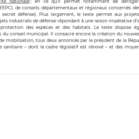
ité nationale
", en ce qu'il permet notamment de déroger à
d'EPCI, de conseils départementaux et régionaux concernés de
u secret défense). Plus largement, le texte permet aux projets
ts industriels de défense répondant à une raison impérative d’i
 protection des espèces et des habitats. Le texte dispose é
u conseil municipal. Il consacre encore la création du nouveau
de mobilisation, tous deux annoncés par le président de la Rép
ve sanitaire – dont le cadre législatif est rénové – et des moye