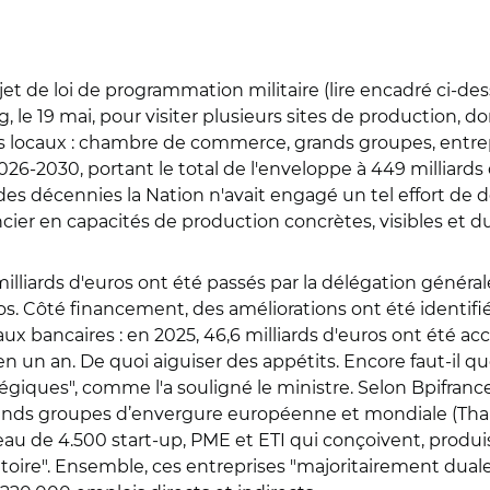
et de loi de programmation militaire (lire encadré ci-dess
, le 19 mai, pour visiter plusieurs sites de production, 
s locaux : chambre de commerce, grands groupes, entrepri
26-2030, portant le total de l'enveloppe à 449 milliards 
s décennies la Nation n'avait engagé un tel effort de dé
ier en capacités de production concrètes, visibles et durab
liards d'euros ont été passés par la délégation général
s. Côté financement, des améliorations ont été identifié
aux bancaires : en 2025, 46,6 milliards d'euros ont été ac
 un an. De quoi aiguiser des appétits. Encore faut-il q
égiques", comme l'a souligné le ministre. Selon Bpifrance
nds groupes d’envergure européenne et mondiale (Thales,
seau de 4.500 start-up, PME et ETI qui conçoivent, prod
toire". Ensemble, ces entreprises "majoritairement duales