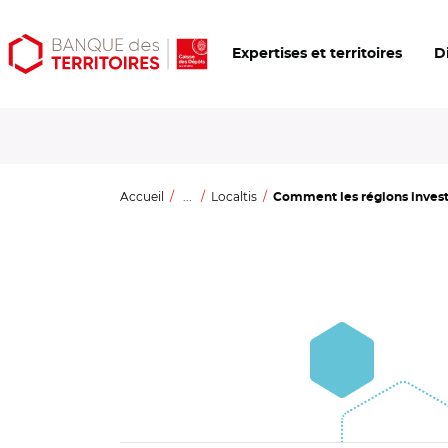
Aller
Aller
Ouvrir
Expertises et territoires
D
au
au
les
contenu
menu
outils
principal
principal
d'accessibilité
Accueil
...
Localtis
Comment les régions investis