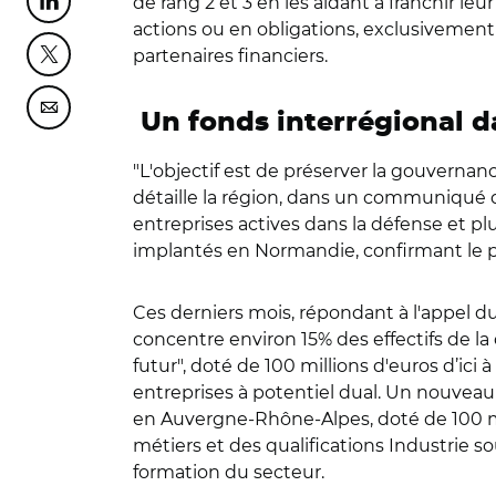
de rang 2 et 3 en les aidant à franchir l
Partager cette page sur Linkedin
actions ou en obligations, exclusivement 
partenaires financiers.
Partager cette page sur Twitter
Partager cette page sur Courriel
Un fonds interrégional d
"L'objectif est de préserver la gouverna
détaille la région, dans un communiqué 
entreprises actives dans la défense et pl
implantés en Normandie, confirmant le poi
Ces derniers mois, répondant à l'appel d
concentre environ 15% des effectifs de la 
futur", doté de 100 millions d'euros d’ici
entreprises à potentiel dual. Un nouveau 
en Auvergne-Rhône-Alpes, doté de 100 mill
métiers et des qualifications Industrie s
formation du secteur.