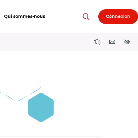
Qui sommes-nous
Connexion
Rechercher
Directions région
Contact
Acces