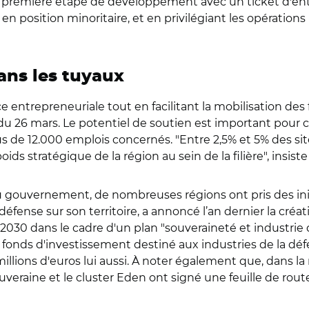
eur première étape de développement avec un ticket d'ent
en position minoritaire, et en privilégiant les opération
ans les tuyaux
nce entrepreneuriale tout en facilitant la mobilisation 
du 26 mars. Le potentiel de soutien est important pour 
us de 12.000 emplois concernés. "Entre 2,5% et 5% des sit
ds stratégique de la région au sein de la filière", insis
u gouvernement, de nombreuses régions ont pris des initi
défense sur son territoire, a annoncé l’an dernier la cré
 à 2030 dans le cadre d'un plan "souveraineté et industrie 
fonds d'investissement destiné aux industries de la défe
ions d'euros lui aussi. À noter également que, dans la r
ouveraine et le cluster Eden ont signé une feuille de rou