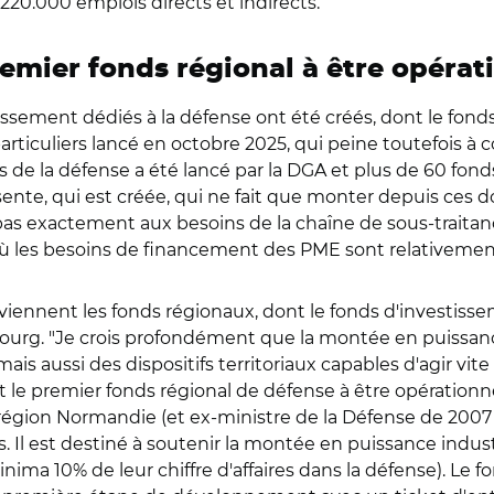
 220.000 emplois directs et indirects.
emier fonds régional à être opérat
issement dédiés à la défense ont été créés, dont le fond
ticuliers lancé en octobre 2025, qui peine toutefois à co
urs de la défense a été lancé par la DGA et plus de 60 fond
ente, qui est créée, qui ne fait que monter depuis ces d
pas exactement aux besoins de la chaîne de sous-traitan
à où les besoins de financement des PME sont relativeme
viennent les fonds régionaux, dont le fonds d'investis
bourg. "Je crois profondément que la montée en puissan
is aussi des dispositifs territoriaux capables d'agir vite 
le premier fonds régional de défense à être opérationne
la région Normandie (et ex-ministre de la Défense de 200
ros. Il est destiné à soutenir la montée en puissance in
minima 10% de leur chiffre d'affaires dans la défense). Le