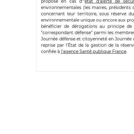
proposé en cas d'"
état d'alerte de sécur
environnementales (les maires, présidents 
concernant leur territoire, sous réserve d
environnementale unique ou encore aux proje
bénéficier de dérogations au principe de
"correspondant défense" parmi les membres d
Journée défense et citoyenneté en Journée 
reprise par l’État de la gestion de la réser
confiée à
l'agence Santé publique France
.