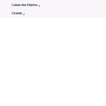
Caisse des Dépôts
Ciclade
CDC-Net
Consignations
Portail Open Data CDC
Restez connectés
LinkedIn
Youtube
Instagram
RSS
Mentions légales
CGU
Données personnelles
Accessibilité : non conforme
DSP2
Instruments financiers
Gestion des cookies