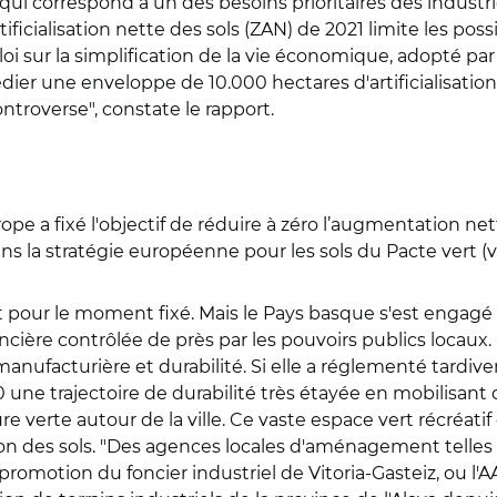
 qui correspond à un des besoins prioritaires des industriel
artificialisation nette des sols (ZAN) de 2021 limite les po
e loi sur la simplification de la vie économique, adopté p
édier une enveloppe de 10.000 hectares d'artificialisation 
ontroverse", constate le rapport.
rope a fixé l'objectif de réduire à zéro l’augmentation n
dans la stratégie européenne pour les sols du Pacte vert (
t pour le moment fixé. Mais le Pays basque s'est engag
foncière contrôlée de près par les pouvoirs publics locaux
anufacturière et durabilité. Si elle a réglementé tardivemen
ne trajectoire de durabilité très étayée en mobilisant d
 verte autour de la ville. Ce vaste espace vert récréatif 
sation des sols. "Des agences locales d'aménagement telles 
promotion du foncier industriel de Vitoria-Gasteiz, ou l'