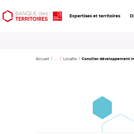
Aller
Aller
Ouvrir
Expertises et territoires
D
au
au
les
contenu
menu
outils
principal
principal
d'accessibilité
Accueil
...
Localtis
Concilier développement indu