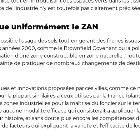
ité tout en introduisant des espaces verts dans les tiss
ce de l'industrie n'y est toutefois pas clairement précisée
que uniformément le ZAN
possible l'usage des sols tout en gérant des friches issues
les années 2000, comme le Brownfield Covenant ou la pol
n d'une zone constructible en zone naturelle. "Toutefoi
trainte de pratiquer de nombreux changements de desti
tiques et innovations proposées par ces villes, comme c
pour la plupart similaires à ceux utilisés par la France (pl
ones industrielles pour la maîtrise du foncier sur le te
fié aucune modalité efficace qui consisterait à appliquer
r histoire, et sans doute plus encore les compétences des
e facteurs qui expliquent la variété et l'efficacité de 