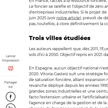
En France, l'accès à la ressource foncière,
Le foncier se raréfie et l'objectif de zéro 
d'entreprises industrielles. Si le projet d
juin 2025 (voir
notre article
), prévoit de d
pas, toutefois, à clore définitivement la c
Trois villes étudiées
Les auteurs rappellent que, dès 2011, l'Eu
sols d’ici à 2050. Objectif repris en 2021 
Lancer
l'impression
En Espagne, aucun objectif national n'es
Lancer l'impression
2020. Vitoria-Gasteiz suit une stratégie 
de saturation foncière, alliant expansion m
Partager
revanche déployé depuis les années 1990 u
sur
grandes zones industrielles et une ceinture
facto l'extension urbaine et l'artificiali
Partager cette page sur Facebook
l'agence en charge de la gestion et de la 