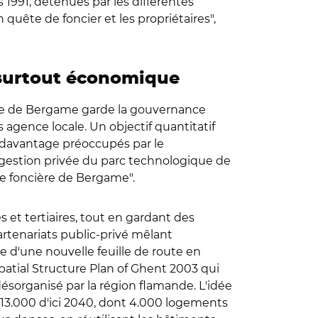
 1991, détenues par les différentes
en quête de foncier et les propriétaires",
 surtout économique
enne de Bergame garde la gouvernance
s agence locale. Un objectif quantitatif
ent davantage préoccupés par le
 gestion privée du parc technologique de
ie foncière de Bergame".
s et tertiaires, tout en gardant des
partenariats public-privé mêlant
 d'une nouvelle feuille de route en
Spatial Structure Plan of Ghent 2003 qui
ésorganisé par la région flamande. L'idée
13.000 d'ici 2040, dont 4.000 logements