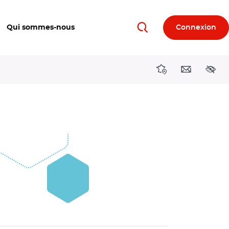
Qui sommes-nous
Connexion
Rechercher
Directions région
Contact
Acces