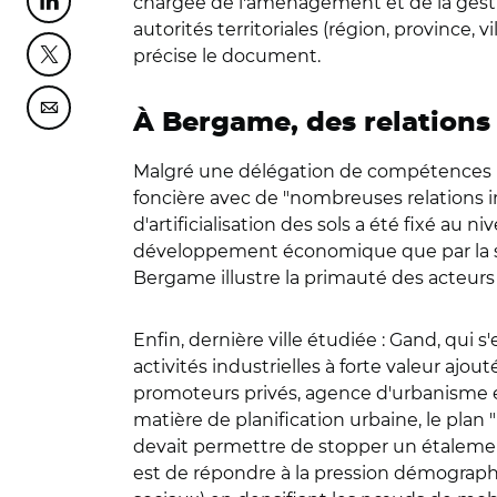
chargée de l'aménagement et de la gestion
Partager cette page sur Linkedin
autorités territoriales (région, province, v
précise le document.
Partager cette page sur Twitter
Partager cette page sur Courriel
À Bergame, des relations
Malgré une délégation de compétences im
foncière avec de "nombreuses relations inf
d'artificialisation des sols a été fixé au
développement économique que par la sobr
Bergame illustre la primauté des acteurs 
Enfin, dernière ville étudiée : Gand, qui 
activités industrielles à forte valeur ajou
promoteurs privés, agence d'urbanisme et
matière de planification urbaine, le plan 
devait permettre de stopper un étalement
est de répondre à la pression démograph