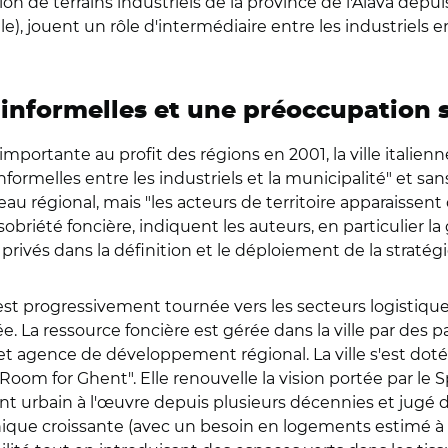
 de terrains industriels de la province de l'Alava depuis
ille), jouent un rôle d'intermédiaire entre les industriels 
 informelles et une préoccupation
portante au profit des régions en 2001, la ville itali
ormelles entre les industriels et la municipalité" et san
 niveau régional, mais "les acteurs de territoire apparaiss
iété foncière, indiquent les auteurs, en particulier la
privés dans la définition et le déploiement de la stratég
s'est progressivement tournée vers les secteurs logistique
tée. La ressource foncière est gérée dans la ville par des 
 agence de développement régional. La ville s'est dotée
"Room for Ghent". Elle renouvelle la vision portée par le 
 urbain à l'œuvre depuis plusieurs décennies et jugé d
ique croissante (avec un besoin en logements estimé à 