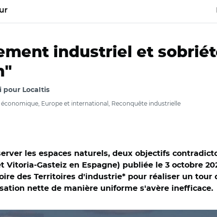
ur
ment industriel et sobriét
n"
i pour Localtis
onomique, Europe et international, Reconquête industrielle
erver les espaces naturels, deux objectifs contradictoi
t Vitoria-Gasteiz en Espagne) publiée le 3 octobre 20
ire des Territoires d'industrie* pour réaliser un tour
lisation nette de manière uniforme s'avère inefficace.
Territoires d’industrie, La fabrique de l'industrie et Basotxerri 