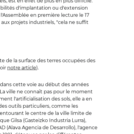
s, est en effet de plus en plus difficile.
ssibilités d'implantation ou d'extension
ar l'Assemblée en première lecture le 17
aux projets industriels, "cela ne suffit
ette de la surface des terres occupées des
voir
notre article
).
é dans cette voie au début des années
. La ville ne connaît pas pour le moment
t l'artificialisation des sols, elle a en
es outils particuliers, comme les
entourant le centre de la ville limite de
que Gilsa (Gasteizko Industria Lurra),
AAD (Alava Agencia de Desarrollo), l'agence