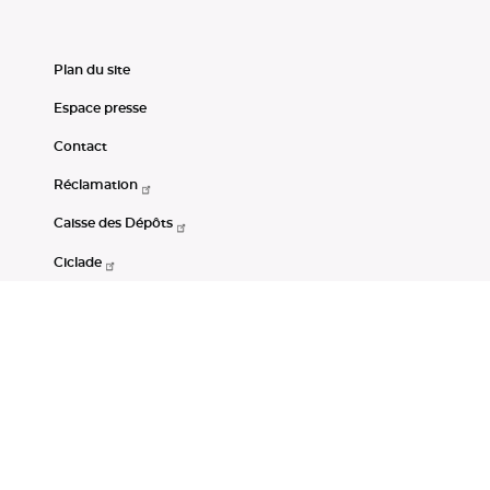
Plan du site
Espace presse
Contact
Réclamation
Caisse des Dépôts
Ciclade
CDC-Net
Consignations
Portail Open Data CDC
Restez connectés