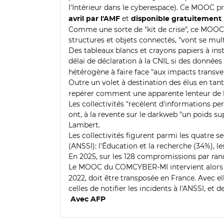
l'Intérieur dans le cyberespace). Ce MOOC pr
et
avril par l'AMF
disponible gratuitement p
Comme une sorte de "kit de crise", ce MOOC en
structures et objets connectés, "vont se mul
Des tableaux blancs et crayons papiers à inst
délai de déclaration à la CNIL si des données 
hétérogène à faire face "aux impacts transver
Outre un volet à destination des élus en t
repérer comment une apparente lenteur de l
Les collectivités "recèlent d'informations pe
ont, à la revente sur le darkweb "un poids s
Lambert.
Les collectivités figurent parmi les quatre 
(ANSSI): l'Éducation et la recherche (34%), le
En 2025, sur les 128 compromissions par rançon
Le MOOC du COMCYBER-MI intervient alors
2022, doit être transposée en France. Avec 
celles de notifier les incidents à l'ANSSI, et
Avec AFP