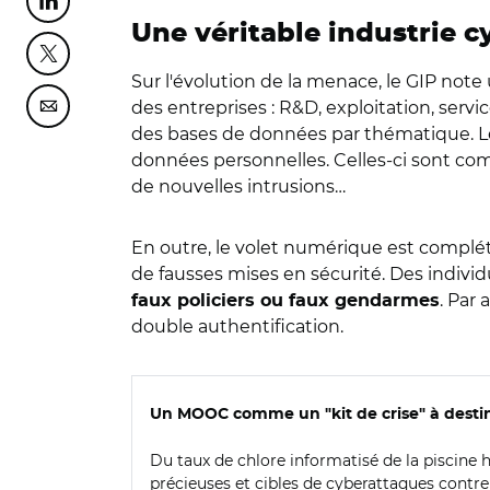
Partager cette page sur Linkedin
Une véritable industrie c
Partager cette page sur Twitter
Sur l'évolution de la menace, le GIP not
des entreprises : R&D, exploitation, serv
Partager cette page sur Courriel
des bases de données par thématique. Le
données personnelles. Celles-ci sont com
de nouvelles intrusions…
En outre, le volet numérique est complé
de fausses mises en sécurité. Des individu
. Par
faux policiers ou faux gendarmes
double authentification.
Un MOOC comme un "kit de crise" à destina
Du taux de chlore informatisé de la piscine h
précieuses et cibles de cyberattaques con