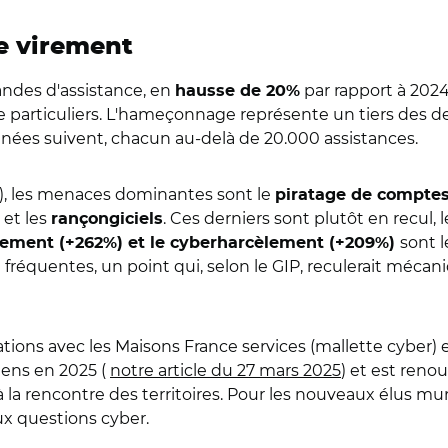
e virement
andes d'assistance, en
par rapport à 2024.
hausse de 20%
particuliers. L'hameçonnage représente un tiers des de
nées suivent, chacun au-delà de 20.000 assistances.
ons), les menaces dominantes sont le
piratage de compte
 et les
. Ces derniers sont plutôt en recul, 
rançongiciels
sont 
irement (+262%) et le cyberharcèlement (+209%)
 fréquentes, un point qui, selon le GIP, reculerait méc
ations avec les Maisons France services (mallette cyber) e
céens en 2025 (
notre article du 27 mars 2025
) et est reno
 la rencontre des territoires. Pour les nouveaux élus muni
aux questions cyber.