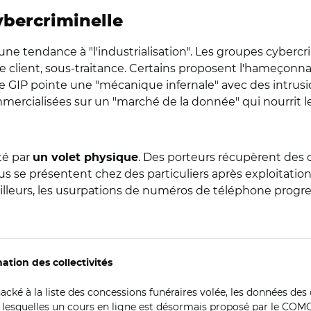
ybercriminelle
e une tendance à "l'industrialisation". Les groupes cyb
ice client, sous-traitance. Certains proposent l'hameçon
 GIP pointe une "mécanique infernale" avec des intrusio
mercialisées sur un "marché de la donnée" qui nourrit l
té par
. Des porteurs récupèrent des c
un volet physique
s se présentent chez des particuliers après exploitation 
 ailleurs, les usurpations de numéros de téléphone progre
tion des collectivités
acké à la liste des concessions funéraires volée, les données des 
tre lesquelles un cours en ligne est désormais proposé par le