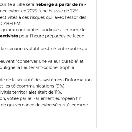
urité à Lille sera
hébergé à partir de mi-
tance cyber en 2025 (une hausse de 22%).
ctivités à ces risques qui, avec l'essor des
OMCYBER-MI.
jusqu'aux contraintes juridiques - comme le
pour l'heure préparées de façon
lectivités
 scénario évolutif destiné, entre autres, à
 peuvent "conserver une valeur durable" et
souligne la lieutenant-colonel Sophie
ale de la sécurité des systèmes d'information
%) et les télécommunications (9%).
ités territoriales était de 11%.
ion, votée par le Parlement européen fin
ière de gouvernance de cybersécurité, comme