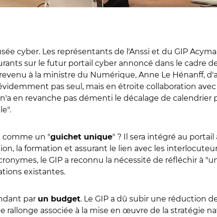
sée cyber. Les représentants de l'Anssi et du GIP Acyma,
rants sur le futur portail cyber annoncé dans le cadre de
est revenu à la ministre du Numérique, Anne Le Hénanff, d'
a évidemment pas seul, mais en étroite collaboration avec le
e n'a en revanche pas démenti le décalage de calendrier 
e".
é comme un "
" ? Il sera intégré au portail
guichet unique
ion, la formation et assurant le lien avec les interlocute
acronymes, le GIP a reconnu la nécessité de réfléchir à "
ations existantes.
endant par
. Le GIP a dû subir une réduction d
un budget
e rallonge associée à la mise en œuvre de la stratégie na