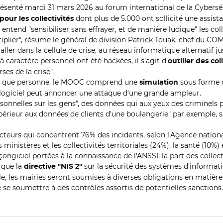
ésenté mardi 31 mars 2026 au forum international de la Cyberséc
dont plus de 5.000 ont sollicité une assis
our les collectivités
tend "sensibiliser sans effrayer, et de manière ludique" les colle
tiplier", résume le général de division Patrick Touak, chef du C
aller dans la cellule de crise, au réseau informatique alternatif 
à caractère personnel ont été hackées, il s'agit d'
outiller des col
ses de la crise".
ant que personne, le MOOC comprend une
sous forme de
simulation
ogiciel peut annoncer une attaque d'une grande ampleur.
rsonnelles sur les gens", des données qui aux yeux des criminels
upérieur aux données de clients d'une boulangerie" par exemple, 
secteurs qui concentrent 76% des incidents, selon l'Agence nation
s ministères et les collectivités territoriales (24%), la santé (10
giciel portées à la connaissance de l'ANSSI, la part des collectiv
 que la
sur la sécurité des systèmes d'informat
directive "NIS 2"
elle, les mairies seront soumises à diverses obligations en mat
 de se soumettre à des contrôles assortis de potentielles sanctions.