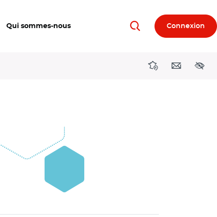
Qui sommes-nous
Connexion
Rechercher
Directions région
Contact
Acces