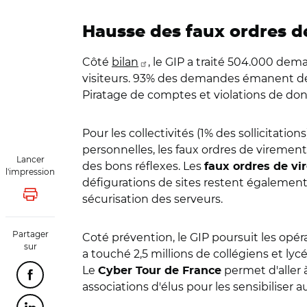
Hausse des faux ordres d
Côté
bilan
, le GIP a traité 504.000 dem
visiteurs. 93% des demandes émanent de 
Piratage de comptes et violations de don
Pour les collectivités (1% des sollicitati
personnelles, les faux ordres de virement
Lancer
des bons réflexes. Les
faux ordres de v
l'impression
défigurations de sites restent également
sécurisation des serveurs.
Lancer l'impression
Partager
Coté prévention, le GIP poursuit les opér
sur
a touché 2,5 millions de collégiens et ly
Le
permet d'aller à
Cyber Tour de France
Partager cette page sur Facebook
associations d'élus pour les sensibiliser 