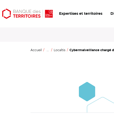
Aller
Aller
Ouvrir
Expertises et territoires
D
au
au
les
contenu
menu
outils
principal
principal
d'accessibilité
Accueil
...
Localtis
Cybermalveillance chargé de 