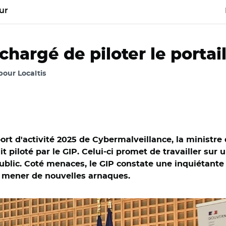
ur
hargé de piloter le portai
 pour Localtis
port d'activité 2025 de Cybermalveillance, la minist
it piloté par le GIP. Celui-ci promet de travailler su
public. Coté menaces, le GIP constate une inquiétante 
ur mener de nouvelles arnaques.