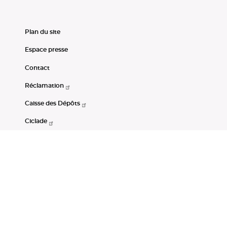
Plan du site
Espace presse
Contact
Réclamation
Caisse des Dépôts
Ciclade
CDC-Net
Consignations
Portail Open Data CDC
Restez connectés