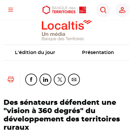
Localtis
Menu
Aller
Aller
Ouvrir
Rechercher
au
au
les
contenu
menu
outils
principal
principal
d'accessibilité
L'édition du jour
Présentation
Lancer l'impression
Partager cette page sur Facebook
Partager cette page sur Linkedin
Partager cette page sur Twitter
Partager cette page sur Co
Des sénateurs défendent une
"vision à 360 degrés" du
développement des territoires
ruraux