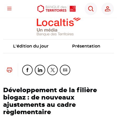
Localtis
Menu
Aller
Aller
Ouvrir
Rechercher
au
au
les
contenu
menu
outils
principal
principal
d'accessibilité
L'édition du jour
Présentation
Lancer l'impression
Partager cette page sur Facebook
Partager cette page sur Linkedin
Partager cette page sur Twitter
Partager cette page sur Co
Développement de la filière
biogaz : de nouveaux
ajustements au cadre
règlementaire