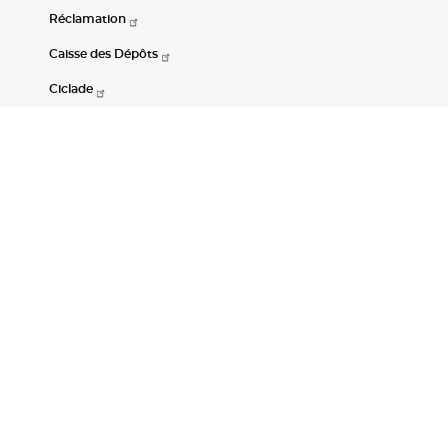
Réclamation
Caisse des Dépôts
Ciclade
CDC-Net
Consignations
Portail Open Data CDC
Restez connectés
LinkedIn
Youtube
Instagram
RSS
Mentions légales
CGU
Données personnelles
Accessibilité : non conforme
DSP2
Instruments financiers
Gestion des cookies