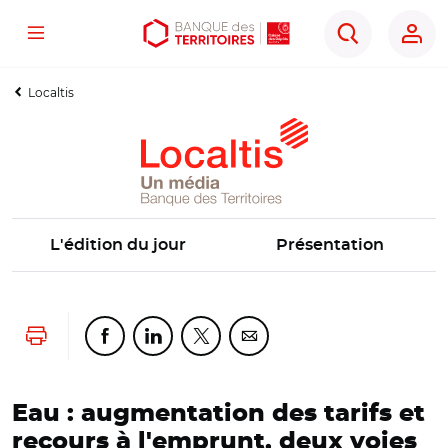
Menu
Aller
Aller
Ouvrir
Rechercher
au
au
les
contenu
menu
outils
Localtis
principal
principal
d'accessibilité
L'édition du jour
Présentation
Lancer l'impression
Partager cette page sur Facebook
Partager cette page sur Linkedin
Partager cette page sur Twitter
Partager cette page sur Co
Eau : augmentation des tarifs et
recours à l'emprunt, deux voies