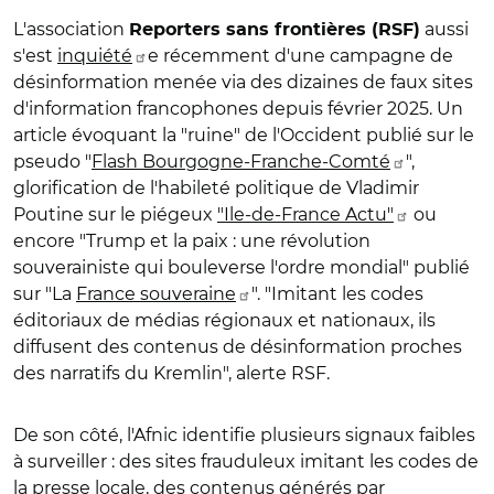
L'association
aussi
Reporters sans frontières (RSF)
s'est
inquiété
e récemment d'une campagne de
désinformation menée via des dizaines de faux sites
d'information francophones depuis février 2025. Un
article évoquant la
"r
uine
" de l'Occident publié sur le
pseudo "
Flash Bourgogne-Franche-Comté
",
glorification de
l'habileté politique de Vladimir
Poutine
sur le piégeux
"Ile-de-France Actu"
ou
encore "
Trump et la paix : une révolution
souverainiste qui bouleverse l'ordre mondial
" publié
sur "La
France souveraine
". "Imitant les codes
éditoriaux de médias régionaux et nationaux, ils
diffusent des contenus de désinformation proches
des narratifs du Kremlin", alerte RSF.
De son côté, l'Afnic identifie plusieurs signaux faibles
à surveiller : des sites frauduleux imitant les codes de
la presse locale, des contenus générés par