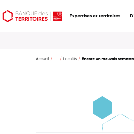
Aller
Aller
Ouvrir
Expertises et territoires
D
au
au
les
contenu
menu
outils
principal
principal
d'accessibilité
Accueil
...
Localtis
Encore un mauvais semestre p