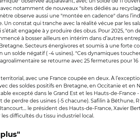
namique" observée auparavant, avec un solde de 11 ouvert
, avec notamment de nouveaux "sites dédiés au recyclag
mètre observe aussi une "montée en cadence" dans l’in
. Un constat qui tranche avec la réalité vécue par les sal
 s’était engagée à y produire des obus. Pour 2025, "on dev
 commencé à bosser ailleurs en intérim dans d’autres entre
 Bretagne. Secteurs énergivores et soumis à une forte co
un un solde négatif ( -4 usines). "Ces dynamiques touch
l’agroalimentaire se retourne avec 25 fermetures pour 16
rritorial, avec une France coupée en deux. À l’exception d
c des soldes positifs en Bretagne, en Occitanie et en 
ôt stable excepté dans le Grand Est et les Hauts-de-France
t de perdre des usines (-5 chacune). Safilin à Béthune, 
 Itancourt… le président des Hauts-de-France, Xavier Ber
es difficultés du tissu industriel local.
 plus"