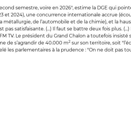
second semestre, voire en 2026", estime la DGE qui poin
3 et 2024), une concurrence internationale accrue (éco
a métallurgie, de l’automobile et de la chimie), et la ha
 pas satisfaisante. (…) Il faut se battre deux fois plus. (…) 
M TV. Le président du Grand Chalon a toutefois insisté
2
me de s’agrandir de 40.000 m
sur son territoire, soit "l’
lé les parlementaires à la prudence : "On ne doit pas tou