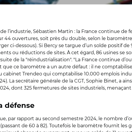
de l’industrie, Sébastien Martin : la France continue de
r 44 ouvertures, soit près du double, selon le baromètre 
rger ci-dessous). Si Bercy se targue d’un solde positif de
ts ou réductions de sites. À cet égard, 86 usines se so
suite de la "réindustrialisation". "La France continue d’ou
ant que ce baromètre a un autre défaut : il ne comptabilis
se du cabinet Trendeo qui comptabilise 10.000 emplois in
). La secrétaire générale de la CGT, Sophie Binet, a ains
2024, dont 325 fermetures de sites industriels, menaçan
a défense
e, par rapport au second semestre 2024, le nombre d’ouv
assant de 60 à 82). Toutefois le baromètre fournit les g