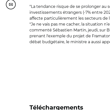
Partager cette page sur Courriel
"La tendance risque de se prolonger au 
investissements étrangers (-7% entre 202
affecte particulièrement les secteurs de l
"Je ne vais pas me cacher, la situation n’est
commenté Sébastien Martin, jeudi, sur BF
prenant l'exemple du projet de Framato
débat budgétaire, le ministre a aussi appe
Téléchargements