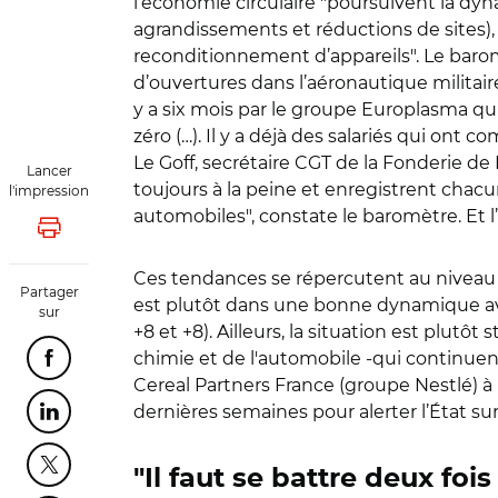
l’économie circulaire "poursuivent la dy
agrandissements et réductions de sites)
reconditionnement d’appareils". Le baro
d’ouvertures dans l’aéronautique militaire
y a six mois par le groupe Europlasma qui
zéro (…). Il y a déjà des salariés qui ont
Le Goff, secrétaire CGT de la Fonderie de
Lancer
toujours à la peine et enregistrent chac
l'impression
automobiles", constate le baromètre. Et 
Lancer l'impression
Ces tendances se répercutent au niveau te
Partager
est plutôt dans une bonne dynamique ave
sur
+8 et +8). Ailleurs, la situation est plut
chimie et de l'automobile -qui continuen
Partager cette page sur Facebook
Cereal Partners France (groupe Nestlé) à
dernières semaines pour alerter l’État sur l
Partager cette page sur Linkedin
Partager cette page sur Twitter
"Il faut se battre deux fois