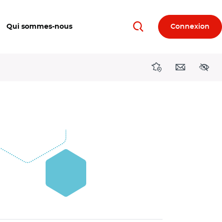
Qui sommes-nous
Connexion
Rechercher
Directions région
Contact
Acces