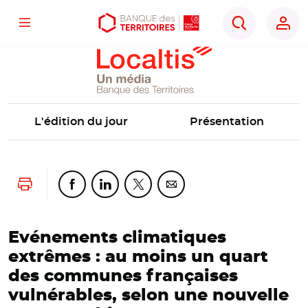
Localtis
Menu
Aller
Aller
Ouvrir
Rechercher
au
au
les
contenu
menu
outils
principal
principal
d'accessibilité
L'édition du jour
Présentation
Lancer l'impression
Partager cette page sur Facebook
Partager cette page sur Linkedin
Partager cette page sur Twitter
Partager cette page sur Co
Evénements climatiques
extrêmes : au moins un quart
des communes françaises
vulnérables, selon une nouvelle