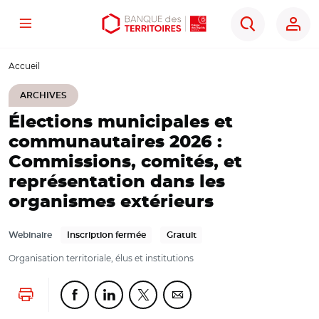
Menu
Aller
Aller
Ouvrir
Rechercher
au
au
les
contenu
menu
outils
Accueil
principal
principal
d'accessibilité
ARCHIVES
Élections municipales et
communautaires 2026 :
Commissions, comités, et
représentation dans les
organismes extérieurs
Webinaire
Inscription fermée
Gratuit
Organisation territoriale, élus et institutions
Lancer l'impression
Partager cette page sur Facebook
Partager cette page sur Linkedin
Partager cette page sur Twitter
Partager cette page sur Co