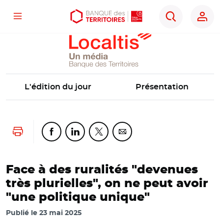
Localtis
Menu
Aller
Aller
Ouvrir
Rechercher
au
au
les
contenu
menu
outils
principal
principal
d'accessibilité
L'édition du jour
Présentation
Lancer l'impression
Partager cette page sur Facebook
Partager cette page sur Linkedin
Partager cette page sur Twitter
Partager cette page sur Co
Face à des ruralités "devenues
très plurielles", on ne peut avoir
"une politique unique"
Publié le
23 mai 2025