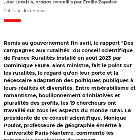
par
Localtis, propos recueillis par Emilie Zapalski
Cohésion des territoires
Remis au gouvernement fin avril, le rapport "Des
campagnes aux ruralités" du conseil scientifique
de France Ruralités installé en août 2023 par
Dominique Faure, alors ministre, fait le point sur
les ruralités, le regard qu'on leur porte et la
nécessaire adaptation des politiques publiques à
leurs réalités et diversités. Entre misérabilisme et
romantisme, bouillonnement d'initiatives et
pluralités des profils, les 19 chercheurs ont
travaillé sur tous les aspects du monde rural. La
présidente de ce conseil scientifique, Monique
Poulot, professeure de géographie émérite à
l'université Paris-Nanterre, commente les
© Xavier Desjardins et EPAU/ Remise du rapport du