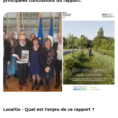
principales conclusions du rapport.
conseil scientifique de France Ruralités présidé par
Monique Poulot à Françoise Gatel
Localtis - Quel est l'enjeu de ce rapport ?