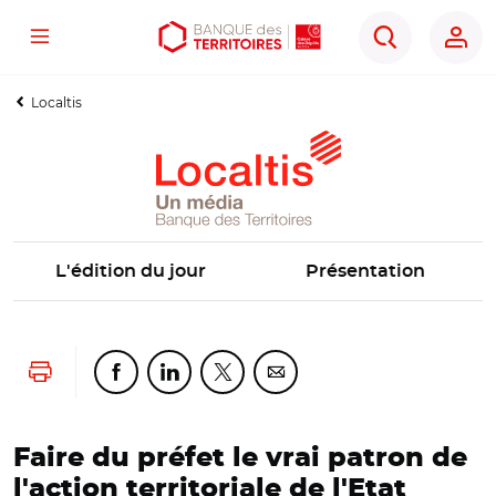
Menu
Aller
Aller
Ouvrir
Rechercher
au
au
les
contenu
menu
outils
Localtis
principal
principal
d'accessibilité
L'édition du jour
Présentation
Lancer l'impression
Partager cette page sur Facebook
Partager cette page sur Linkedin
Partager cette page sur Twitter
Partager cette page sur Co
Faire du préfet le vrai patron de
l'action territoriale de l'Etat