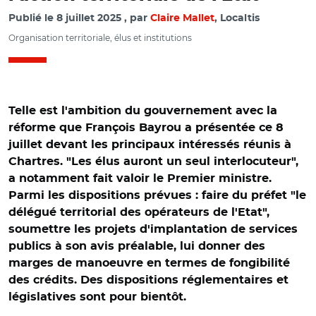
Publié le
8 juillet 2025
par
Claire Mallet
, Localtis
Organisation territoriale, élus et institutions
Telle est l'ambition du gouvernement avec la
réforme que François Bayrou a présentée ce 8
juillet devant les principaux intéressés réunis à
Chartres. "Les élus auront un seul interlocuteur",
a notamment fait valoir le Premier ministre.
Parmi les dispositions prévues : faire du préfet "le
délégué territorial des opérateurs de l'Etat",
soumettre les projets d'implantation de services
publics à son avis préalable, lui donner des
marges de manoeuvre en termes de fongibilité
des crédits. Des dispositions réglementaires et
© Capture vidéo @gouvernementFR/ Catherine Vautrin,
législatives sont pour bientôt.
Bruno Retailleau François Bayrou, François Rebsamen et
Laurent Marcangeli