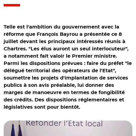
Telle est l'ambition du gouvernement avec la
réforme que François Bayrou a présentée ce 8
juillet devant les principaux intéressés réunis à
Chartres. "Les élus auront un seul interlocuteur",
a notamment fait valoir le Premier ministre.
Parmi les dispositions prévues : faire du préfet "le
délégué territorial des opérateurs de l'Etat",
soumettre les projets d'implantation de services
publics à son avis préalable, lui donner des
marges de manoeuvre en termes de fongibilité
des crédits. Des dispositions réglementaires et
© Capture vidéo @gouvernementFR/ Catherine Vautrin,
législatives sont pour bientôt.
Bruno Retailleau François Bayrou, François Rebsamen et
Laurent Marcangeli