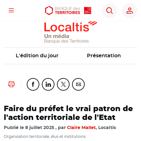
Localtis
Menu
Aller
Aller
Ouvrir
Rechercher
au
au
les
contenu
menu
outils
principal
principal
d'accessibilité
L'édition du jour
Présentation
Lancer l'impression
Partager cette page sur Facebook
Partager cette page sur Linkedin
Partager cette page sur Twitter
Partager cette page sur Co
Faire du préfet le vrai patron de
l'action territoriale de l'Etat
Publié le
8 juillet 2025
par
Claire Mallet
, Localtis
Organisation territoriale, élus et institutions