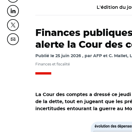
L'édition du jo
Partager cette page sur Linkedin
Partager cette page sur Twitter
Finances publiques 
Partager cette page sur Courriel
alerte la Cour des
Publié le
25 juin 2026
par
AFP et C. Mallet, L
Finances et fiscalité
La Cour des comptes a dressé ce jeudi 
de la dette, tout en jugeant que les pr
incertitudes entourant la guerre au Mo
© Cour des comptes
retraitements Cou