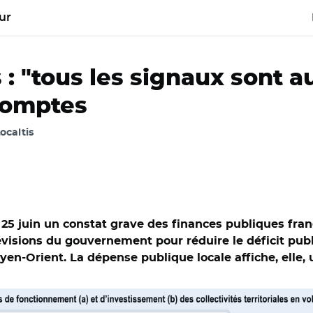
ur
: "tous les signaux sont a
 comptes
ocaltis
25 juin un constat grave des finances publiques fran
évisions du gouvernement pour réduire le déficit publi
yen-Orient. La dépense publique locale affiche, elle,
 et Adobe stock. Source : INSEE, ministère de l’économie et des
r des comptes