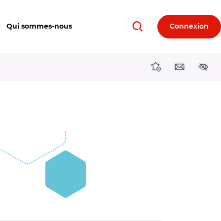
Qui sommes-nous
Connexion
Rechercher
Directions région
Contact
Acces