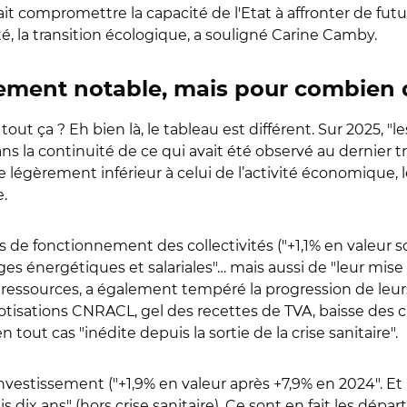
 compromettre la capacité de l'Etat à affronter de future
é, la transition écologique, a souligné Carine Camby.
issement notable, mais pour combien
ut ça ? Eh bien là, le tableau est différent. Sur 2025, "
 la continuité de ce qui avait été observé au dernier 
légèrement inférieur à celui de l’activité économique, les
e.
de fonctionnement des collectivités ("+1,1% en valeur so
ges énergétiques et salariales"… mais aussi de "leur mise
 ressources, a également tempéré la progression de leurs
tisations CNRACL, gel des recettes de TVA, baisse des c
out cas "inédite depuis la sortie de la crise sanitaire".
estissement ("+1,9% en valeur après +7,9% en 2024". Et là,
dix ans" (hors crise sanitaire). Ce sont en fait les dép