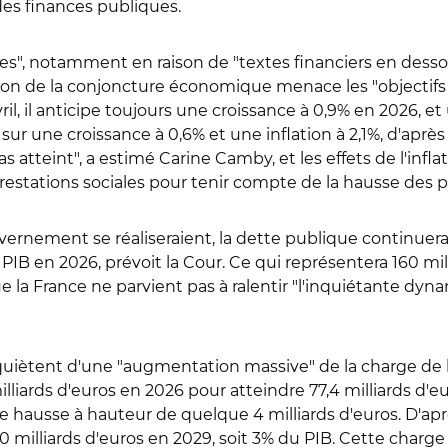
des finances publiques.
s", notamment en raison de "textes financiers en dessous
on de la conjoncture économique menace les "objectifs
ril, il anticipe toujours une croissance à 0,9% en 2026, et 
 une croissance à 0,6% et une inflation à 2,1%, d'après l
atteint", a estimé Carine Camby, et les effets de l'inflat
prestations sociales pour tenir compte de la hausse des pr
rnement se réaliseraient, la dette publique continuerai
du PIB en 2026, prévoit la Cour. Ce qui représentera 160 
ue la France ne parvient pas à ralentir "l'inquiétante d
quiètent d'une "augmentation massive" de la charge de la
lliards d'euros en 2026 pour atteindre 77,4 milliards d'eu
hausse à hauteur de quelque 4 milliards d'euros. D'après
100 milliards d'euros en 2029, soit 3% du PIB. Cette cha