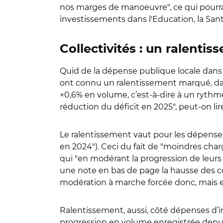
nos marges de manoeuvre", ce qui pourrait
investissements dans l'Education, la Sant
Collectivités : un ralent
Quid de la dépense publique locale dans to
ont connu un ralentissement marqué, dans
+0,6% en volume, c’est-à-dire à un rythme 
réduction du déficit en 2025", peut-on lir
Le ralentissement vaut pour les dépenses 
en 2024"). Ceci du fait de "moindres char
qui "en modérant la progression de leurs
une note en bas de page la hausse des co
modération à marche forcée donc, mais en t
Ralentissement, aussi, côté dépenses d’inv
progression en volume enregistrée depuis 