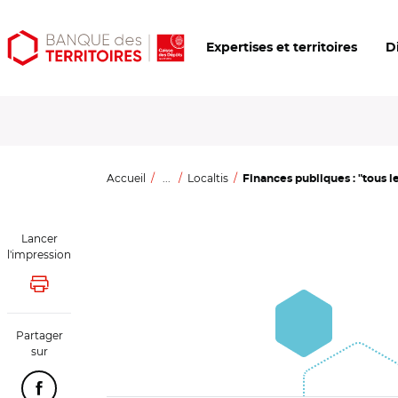
Aller
Aller
Ouvrir
Expertises et territoires
D
au
au
les
contenu
menu
outils
principal
principal
d'accessibilité
Accueil
...
Localtis
Finances publiques : "tous le
Lancer
l'impression
Lancer l'impression
Partager
sur
Partager cette page sur Facebook