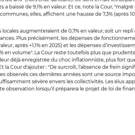
 a baissé de 9,1% en valeur. Et ce, note la Cour, "malgré
communes, elles, affichent une hausse de 7,3% (après 10
s locales augmenteraient de 0,7% en valeur, soit un repl
 finances. Plus précisément, les dépenses de fonctionnem
leur, après +1,1% en 2025) et les dépenses d’investissem
,3% en volume". La Cour reste toutefois plus que prudente
leur déjà enregistrée du choc inflationniste, plus fort qu
t la Cour d'ajouter : "De surcroît, l’absence de frein signif
ales observés ces dernières années sont une source impor
 suffisamment sévère envers les collectivités. Les élus a
 observation lorsqu'il préparera le projet de loi de fina