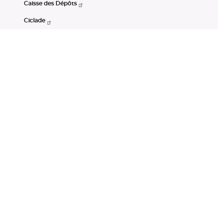
Caisse des Dépôts
Ciclade
CDC-Net
Consignations
Portail Open Data CDC
Restez connectés
LinkedIn
Youtube
Instagram
RSS
Mentions légales
CGU
Données personnelles
Accessibilité : non conforme
DSP2
Instruments financiers
Gestion des cookies
© Banque des Territoires 2026. Tous droits réservés.