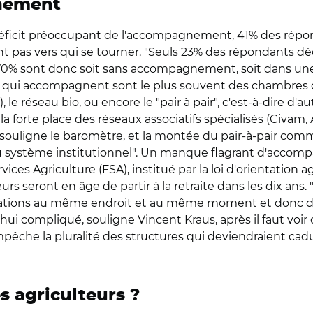
gnement
éficit préoccupant de l'accompagnement, 41% des répon
t pas vers qui se tourner. "Seuls 23% des répondants dé
e 70% sont donc soit sans accompagnement, soit dans une 
es qui accompagnent sont le plus souvent des chambres d'
%), le réseau bio, ou encore le "pair à pair", c'est-à-dire d
 forte place des réseaux associatifs spécialisés (Civam, 
ouligne le baromètre, et la montée du pair-à-pair com
 du système institutionnel". Un manque flagrant d'acco
es Agriculture (FSA), institué par la loi d'orientation a
urs seront en âge de partir à la retraite dans les dix ans.
mations au même endroit et au même moment et donc de f
rd'hui compliqué, souligne Vincent Kraus, après il faut voi
pêche la pluralité des structures qui deviendraient caduq
s agriculteurs ?