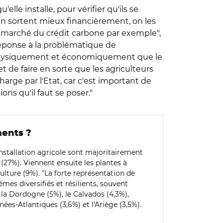
le installe, pour vérifier qu'ils se
'en sortent mieux financièrement, on les
le marché du crédit carbone par exemple",
 réponse à la problématique de
ile physiquement et économiquement que le
et de faire en sorte que les agriculteurs
harge par l'Etat, car c'est important de
ns qu'il faut se poser."
ments ?
installation agricole sont majoritairement
 (27%). Viennent ensuite les plantes à
culture (9%). "La forte représentation de
mes diversifiés et résilients, souvent
la Dordogne (5%), le Calvados (4,3%),
rénées-Atlantiques (3,6%) et l'Ariège (3,5%).