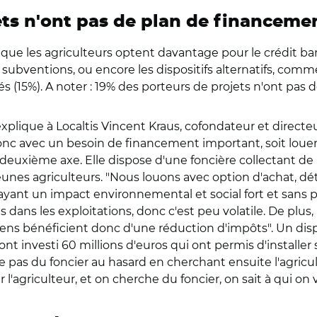
ets n'ont pas de plan de financemen
ue les agriculteurs optent davantage pour le crédit ban
 subventions, ou encore les dispositifs alternatifs, comme
sés (15%). A noter : 19% des porteurs de projets n'ont pas
explique à Localtis Vincent Kraus, cofondateur et directeu
donc avec un besoin de financement important, soit louer
 deuxième axe. Elle dispose d'une foncière collectant de
eunes agriculteurs. "Nous louons avec option d'achat, dét
 ayant un impact environnemental et social fort et sans p
s dans les exploitations, donc c'est peu volatile. De plus,
oyens bénéficient donc d'une réduction d'impôts". Un disp
s ont investi 60 millions d'euros qui ont permis d'installe
te pas du foncier au hasard en cherchant ensuite l'agric
ar l'agriculteur, et on cherche du foncier, on sait à qui on v