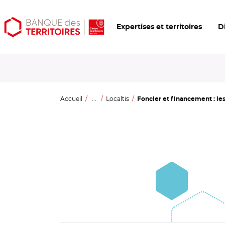
Aller
Aller
Ouvrir
Expertises et territoires
D
au
au
les
contenu
menu
outils
principal
principal
d'accessibilité
Accueil
...
Localtis
Foncier et financement : les