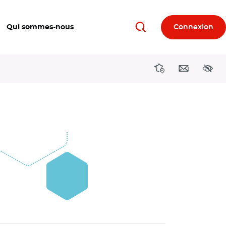
Qui sommes-nous
Connexion
Rechercher
Directions région
Contact
Acces