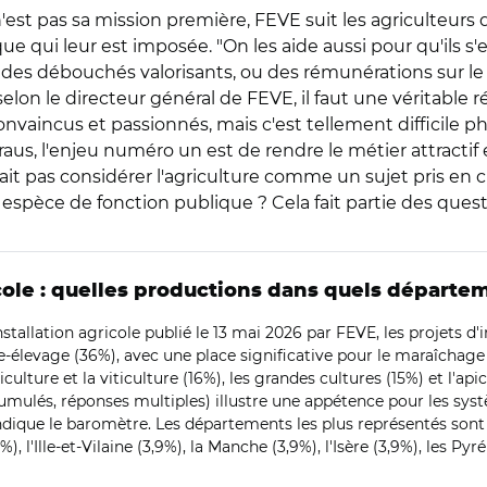
pas sa mission première, FEVE suit les agriculteurs qu'el
e qui leur est imposée. "On les aide aussi pour qu'ils s
ver des débouchés valorisants, ou des rémunérations sur 
selon le directeur général de FEVE, il faut une véritable
nt convaincus et passionnés, mais c'est tellement diffic
raus, l'enjeu numéro un est de rendre le métier attractif 
ait pas considérer l'agriculture comme un sujet pris en c
espèce de fonction publique ? Cela fait partie des questio
icole : quelles productions dans quels départe
stallation agricole publié le 13 mai 2026 par FEVE, les projets d'
re-élevage (36%), avec une place significative pour le maraîchage
ulture et la viticulture (16%), les grandes cultures (15%) et l'api
umulés, réponses multiples) illustre une appétence pour les systè
ndique le baromètre. Les départements les plus représentés sont 
), l'Ille-et-Vilaine (3,9%), la Manche (3,9%), l'Isère (3,9%), les Py