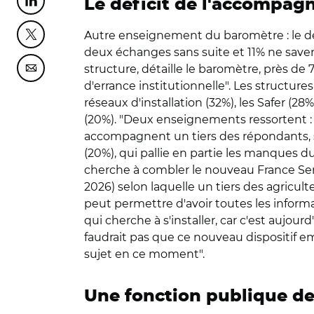
Le déficit de l'accompa
Partager cette page sur Linkedin
Autre enseignement du baromètre : le d
Partager cette page sur Twitter
deux échanges sans suite et 11% ne saven
structure, détaille le baromètre, près d
Partager cette page sur Courriel
d'errance institutionnelle". Les structur
réseaux d'installation (32%), les Safer (28
(20%). "Deux enseignements ressortent : la
accompagnent un tiers des répondants, s
(20%), qui pallie en partie les manques
cherche à combler le nouveau France Servic
2026) selon laquelle un tiers des agriculte
peut permettre d'avoir toutes les infor
qui cherche à s'installer, car c'est aujou
faudrait pas que ce nouveau dispositif em
sujet en ce moment".
Une fonction publique de