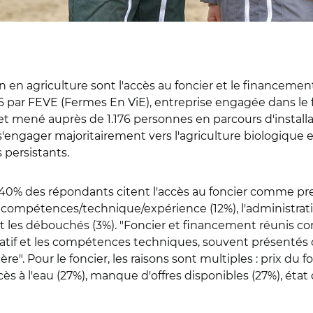
ion en agriculture sont l'accès au foncier et le financem
2026 par FEVE (Fermes En ViE), entreprise engagée dans le
et mené auprès de 1.176 personnes en parcours d'installatio
 s'engager majoritairement vers l'agriculture biologique e
 persistants.
40% des répondants citent l'accès au foncier comme premie
ompétences/technique/expérience (12%), l'administratif/s
t les débouchés (3%). "Foncier et financement réunis c
stratif et les compétences techniques, souvent présent
rière". Pour le foncier, les raisons sont multiples : prix d
ccès à l'eau (27%), manque d'offres disponibles (27%), ét