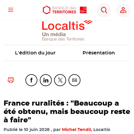
Localtis
Menu
Aller
Aller
Ouvrir
Rechercher
au
au
les
contenu
menu
outils
principal
principal
d'accessibilité
L'édition du jour
Présentation
Lancer l'impression
Partager cette page sur Facebook
Partager cette page sur Linkedin
Partager cette page sur Twitter
Partager cette page sur Co
France ruralités : "Beaucoup a
été obtenu, mais beaucoup reste
à faire"
Publié le
10 juin 2026
par
Michel Tendil
, Localtis