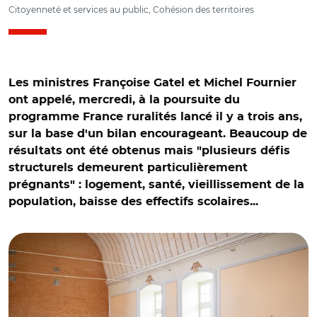
Citoyenneté et services au public, Cohésion des territoires
Les ministres Françoise Gatel et Michel Fournier
ont appelé, mercredi, à la poursuite du
programme France ruralités lancé il y a trois ans,
sur la base d'un bilan encourageant. Beaucoup de
résultats ont été obtenus mais "plusieurs défis
structurels demeurent particulièrement
prégnants" : logement, santé, vieillissement de la
population, baisse des effectifs scolaires...
© @FrancoiseGatel/ Françoise Gatel et Michel Fournier
dans l'Orne en Novembre 2025