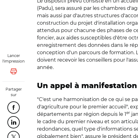
Le dispositif prévu consiste en un accue
(Padu), sera assuré par les chambres d'ag
mais aussi par d'autres structures d'ac
construction du projet d'installation orga
attendus pour chacune des phases de cet 
foncier, aux aides susceptibles d'être oct
enregistrement des données dans le réper
conception d'un parcours de formation. Le
Lancer
doivent recevoir les conseillers pour l'ass
l'impression
année.
Lancer l'impression
Un appel à manifestation 
Partager
sur
"C'est une harmonisation de ce qui se p
d'agriculture pour le premier accueil",
Partager cette page sur Facebook
er
départements par région depuis le 1
jan
le cadre du premier niveau et son articul
Partager cette page sur Linkedin
redondances, quel type d'informations s
globalement bien", assure le président de