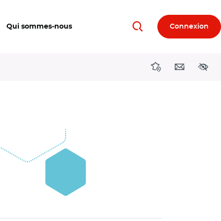
Qui sommes-nous
Connexion
Rechercher
Directions région
Contact
Acces