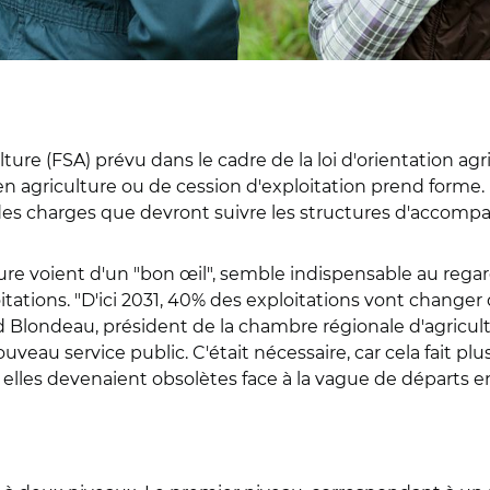
ture (FSA) prévu dans le cadre de la loi d'orientation a
 en agriculture ou de cession d'exploitation prend form
hier des charges que devront suivre les structures d'acco
lture voient d'un "bon œil", semble indispensable au re
ations. "D'ici 2031, 40% des exploitations vont changer d
rd Blondeau, président de la chambre régionale d'agricult
uveau service public. C'était nécessaire, car cela fait plu
 elles devenaient obsolètes face à la vague de départs en 