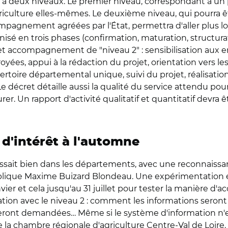
il à deux niveaux. Le premier niveau, correspondant à u
riculture elles-mêmes. Le deuxième niveau, qui pourra êt
compagnement agréées par l'État, permettra d'aller plus
nisé en trois phases (confirmation, maturation, structurat
accompagnement de "niveau 2" : sensibilisation aux enje
royées, appui à la rédaction du projet, orientation vers l
toire départemental unique, suivi du projet, réalisatio
 décret détaille aussi la qualité du service attendu pour
urer. Un rapport d'activité qualitatif et quantitatif devra
d'intérêt à l'automne
assait bien dans les départements, avec une reconnais
 explique Maxime Buizard Blondeau. Une expérimentation 
vier et cela jusqu'au 31 juillet pour tester la manière d
ation avec le niveau 2 : comment les informations seront
eront demandées… Même si le système d'information n'es
 la chambre régionale d'agriculture Centre-Val de Loire. "