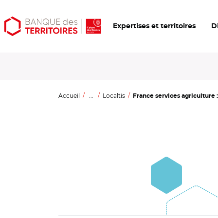
Aller
Aller
Ouvrir
Expertises et territoires
D
au
au
les
contenu
menu
outils
principal
principal
d'accessibilité
Accueil
...
Localtis
France services agriculture : 