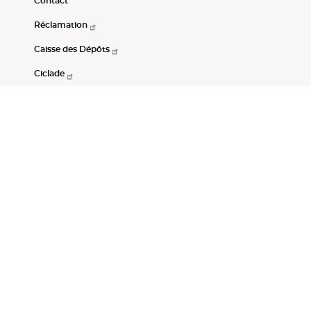
Contact
Réclamation
Caisse des Dépôts
Ciclade
CDC-Net
Consignations
Portail Open Data CDC
Restez connectés
LinkedIn
Youtube
Instagram
RSS
Mentions légales
CGU
Données personnelles
Accessibilité : non conforme
DSP2