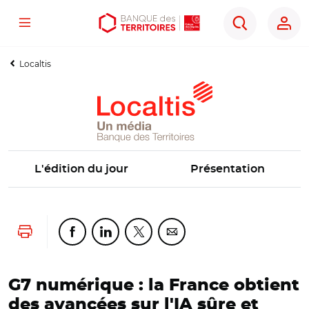
Menu
Aller
Aller
Ouvrir
Rechercher
au
au
les
contenu
menu
outils
Localtis
principal
principal
d'accessibilité
L'édition du jour
Présentation
Lancer l'impression
Partager cette page sur Facebook
Partager cette page sur Linkedin
Partager cette page sur Twitter
Partager cette page sur Co
G7 numérique : la France obtient
des avancées sur l'IA sûre et