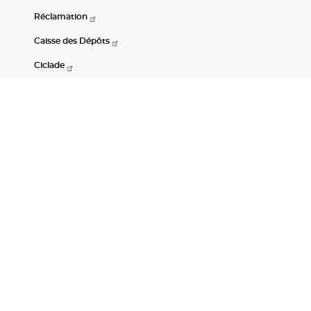
Réclamation
Caisse des Dépôts
Ciclade
CDC-Net
Consignations
Portail Open Data CDC
Restez connectés
LinkedIn
Youtube
Instagram
RSS
Mentions légales
CGU
Données personnelles
Accessibilité : non conforme
DSP2