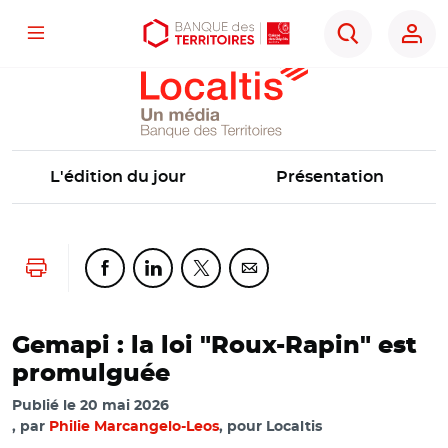
Localtis
Menu
Aller
Aller
Ouvrir
Rechercher
au
au
les
contenu
menu
outils
principal
principal
d'accessibilité
L'édition du jour
Présentation
Lancer l'impression
Partager cette page sur Facebook
Partager cette page sur Linkedin
Partager cette page sur Twitter
Partager cette page sur Co
Gemapi : la loi "Roux-Rapin" est
promulguée
Publié le
20 mai 2026
par
Philie Marcangelo-Leos
, pour Localtis