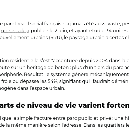
e parc locatif social français n'a jamais été aussi vaste,
s
une étude
publiée le 2 juin, et ayant étudié
34 unités
 Renouvellement urbains (SRU), le paysage urbain a certe
tion résidentielle s’est "accentuée depuis 2004 dans la 
bute sur un héritage de béton : plus d'un tiers du parc ac
périphérie. Résultat, le système génère mécaniquement 
n frôle ou dépasse les 54%, signifiant qu’il faudrait dém
mogène dans l’espace urbain.
carts de niveau de vie varient fort
ue la simple fracture entre parc public et privé : une h
de la même manière selon l'adresse. Dans les quartiers le