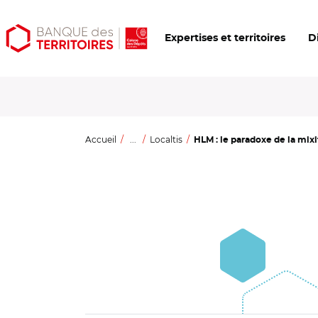
Aller
Aller
Ouvrir
Expertises et territoires
D
au
au
les
contenu
menu
outils
principal
principal
d'accessibilité
Accueil
...
Localtis
HLM : le paradoxe de la mixi