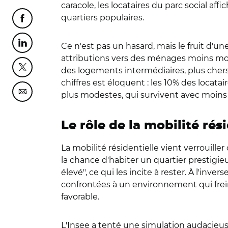
caracole, les locataires du parc social a
quartiers populaires.
Partager cette page sur Facebook
Ce n'est pas un hasard, mais le fruit d'
Partager cette page sur Linkedin
attributions vers des ménages moins modes
des logements intermédiaires, plus chers,
Partager cette page sur Twitter
chiffres est éloquent : les 10% des locatai
plus modestes, qui survivent avec moins 
Partager cette page sur Courriel
Le rôle de la mobilité rés
La mobilité résidentielle vient verrouille
la chance d'habiter un quartier prestigie
élevé", ce qui les incite à rester. À l'inve
confrontées à un environnement qui freine
favorable.
L'Insee a tenté une simulation audacieuse 