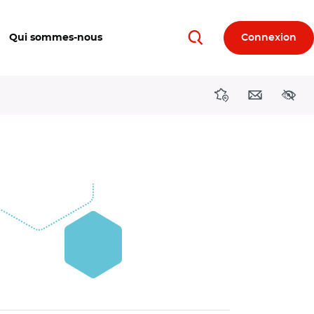
Qui sommes-nous
Connexion
Rechercher
Directions région
Contact
Acces