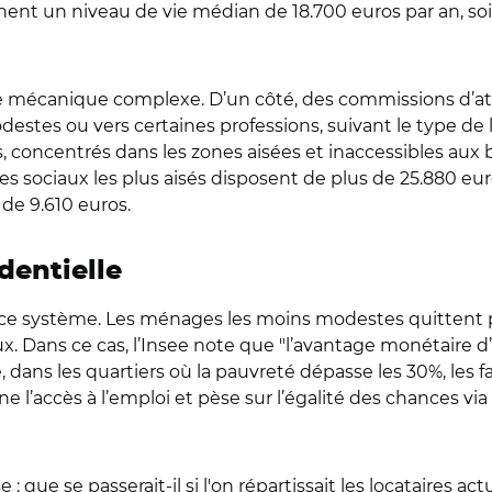
ffichent un niveau de vie médian de 18.700 euros par an,
une mécanique complexe. D’un côté, des commissions d’att
tes ou vers certaines professions, suivant le type de lo
 concentrés dans les zones aisées et inaccessibles aux bo
res sociaux les plus aisés disposent de plus de 25.880 euros
de 9.610 euros.
identielle
r ce système. Les ménages les moins modestes quittent plus
ux. Dans ce cas, l’Insee note que "l’avantage monétaire 
rse, dans les quartiers où la pauvreté dépasse les 30%, les 
 l’accès à l’emploi et pèse sur l’égalité des chances vi
: que se passerait-il si l'on répartissait les locataires a