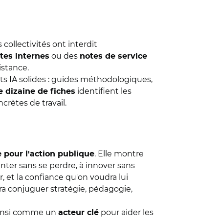
s collectivités ont interdit
ou des
tes internes
notes de service
istance.
ets IA solides : guides méthodologiques,
identifient les
 dizaine de fiches
crètes de travail.
. Elle montre
e pour l'action publique
ter sans se perdre, à innover sans
r, et la confiance qu'on voudra lui
dra conjuguer stratégie, pédagogie,
 ainsi comme un
pour aider les
acteur clé