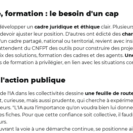
, formation : le besoin d'un cap
e développer un
clair. Plusieur
cadre juridique et éthique
evoir ajuster leur position. D'autres ont édicté des
char
 cadre partagé, national ou territorial, revient avec ins
és attendent du CNFPT des outils pour construire des proj
des solutions, formation des cadres et des agents.
Une
 formation à privilégier, en lien avec les situations con
 l'action publique
 l'IA dans les collectivités dessine
une feuille de rout
 curieuse, mais aussi prudente, qui cherche à expérimen
aleurs. "L'IA aura l'importance qu'on voudra bien lui donne
fiches. Pour que cette confiance soit collective, il fau
rs.
 ouvrant la voie à une démarche continue, se positionne