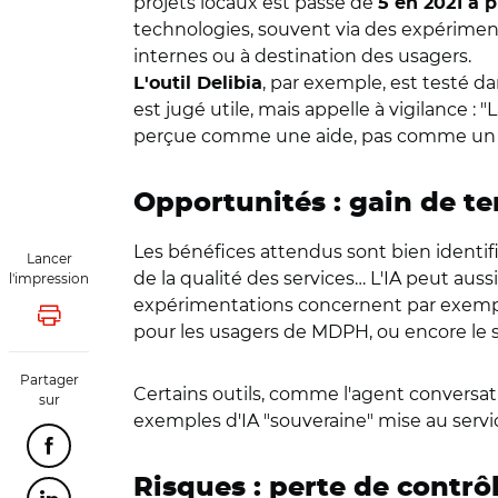
projets locaux est passé de
5 en 2021 à 
technologies, souvent via des expérimenta
internes ou à destination des usagers.
, par exemple, est testé dan
L'outil Delibia
est jugé utile, mais appelle à vigilance 
perçue comme une aide, pas comme un s
Opportunités : gain de te
Les bénéfices attendus sont bien identifi
Lancer
de la qualité des services… L'IA peut auss
l'impression
expérimentations concernent par exemple 
Lancer l'impression
pour les usagers de MDPH, ou encore le 
Partager
Certains outils, comme l'agent conversa
sur
exemples d'IA "souveraine" mise au serv
Partager cette page sur Facebook
Risques : perte de contrô