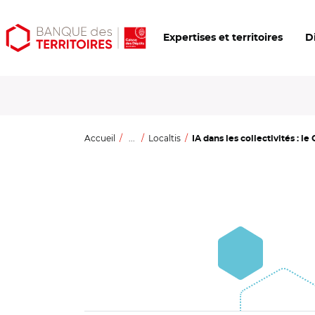
Aller
Aller
Ouvrir
Expertises et territoires
D
au
au
les
contenu
menu
outils
principal
principal
d'accessibilité
Accueil
...
Localtis
IA dans les collectivités : l