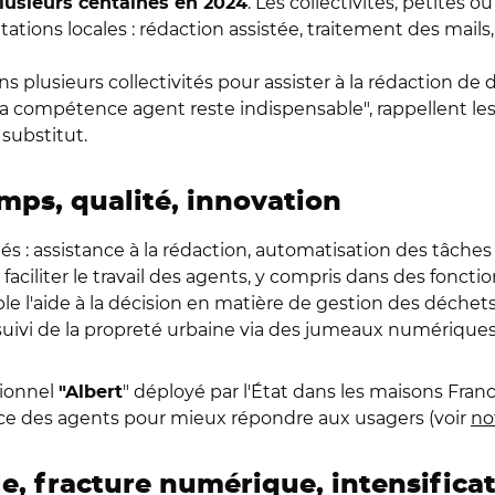
. Les collectivités, petites 
plusieurs centaines en 2024
tions locales : rédaction assistée, traitement des mails,
s plusieurs collectivités pour assister à la rédaction de dé
: "La compétence agent reste indispensable
"
, rappellent le
ubstitut.
mps, qualité, innovation
és : assistance à la rédaction, automatisation des tâches
i faciliter le travail des agents, y compris dans des fonct
l'aide à la décision en matière de gestion des déchets, 
suivi de la propreté urbaine via des jumeaux numériques
tionnel
" déployé par l'État dans les maisons Fra
"Albert
ice des agents pour mieux répondre aux usagers (voir
no
le, fracture numérique, intensificat