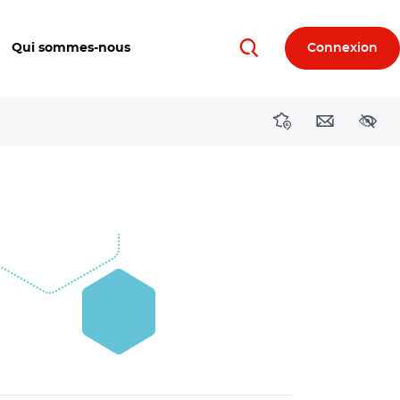
Qui sommes-nous
Connexion
Rechercher
Directions région
Contact
Acces