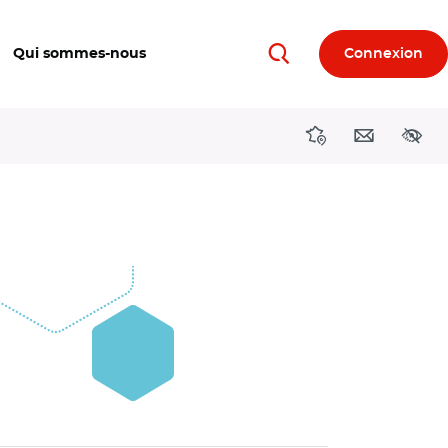
Qui sommes-nous
Connexion
Rechercher
Directions région
Contact
Acces