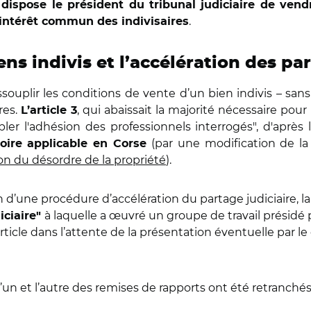
t dispose le président du tribunal judiciaire de ven
.
l’intérêt commun des indivisaires
ens indivis et l’accélération des pa
 assouplir les conditions de vente d’un bien indivis – s
res.
, qui abaissait la majorité nécessaire pour
L’article 3
bler l'adhésion des professionnels interrogés", d'aprè
(par une modification de l
toire applicable en Corse
ion du désordre de la propriété
).
 d’une procédure d’accélération du partage judiciaire, l
à laquelle a œuvré un groupe de travail présidé 
iciaire"
rticle dans l’attente de la présentation éventuelle par l
’un et l’autre des remises de rapports ont été retranché