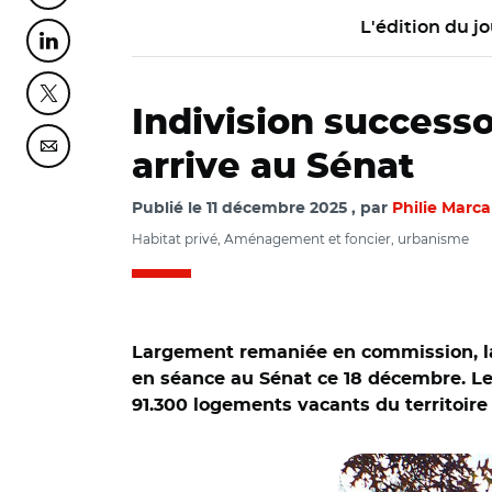
L'édition du jo
Partager cette page sur Linkedin
Partager cette page sur Twitter
Indivision successor
Partager cette page sur Courriel
arrive au Sénat
Publié le
11 décembre 2025
par
Philie Marc
Habitat privé, Aménagement et foncier, urbanisme
Largement remaniée en commission, la p
en séance au Sénat ce 18 décembre. Le
91.300 logements vacants du territoir
© Adobe stock