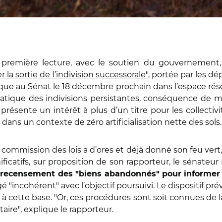
 première lecture, avec le soutien du gouvernement, 
r la sortie de l’indivision successorale"
, portée par les d
que au Sénat le 18 décembre prochain dans l’espace rése
lématique des indivisions persistantes, conséquence de
présente un intérêt à plus d’un titre pour les collectivit
st dans un contexte de zéro artificialisation nette des sols
a commission des lois a d’ores et déjà donné son feu ver
tifs, sur proposition de son rapporteur, le sénateur 
 recensement des "biens abandonnés" pour informer l
 "incohérent" avec l’objectif poursuivi. Le dispositif pr
 à cette base. "Or, ces procédures sont soit connues de
taire", explique le rapporteur.