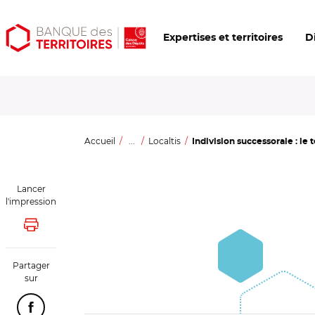
Aller
Aller
Ouvrir
Expertises et territoires
D
au
au
les
contenu
menu
outils
principal
principal
d'accessibilité
Accueil
...
Localtis
Indivision successorale : le t
Lancer
l'impression
Lancer l'impression
Partager
sur
Partager cette page sur Facebook