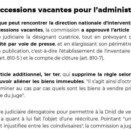
successions vacantes pour l’admini
que peut rencontrer la direction nationale d’intervent
, la commission
cessions vacantes
a approuvé l’article 
judiciaire
la désignant curatrice, tout en prévoyant
, et en élargissant son périmètr
ité par voie de presse
 publication, c'est-à-dire l'établissement de l'inventaire
rt. 810-5 ) et le compte de clôture (art. 810-7).
, qui
ticle additionnel, 1er ter
supprime la règle selon
. "Il s’agit ainsi d
uvoir aliéner les biens immeubles
miner au cas par cas quels sont les biens à vendre pri
e du juge".
re judiciaire dérogatoire pour permettre à la Dnid de ven
a quant à lui fait l’objet d’une réécriture. Pointant "
 injustifiée entre
les coindivisaires", la commission a 