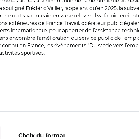
mme les autres à la diminution de l’aide publique au dév
a souligné Frédéric Vallier, rappelant qu’en 2025, la sub
ché du travail ukrainien va se relever, il va falloir réorie
ions extérieures de France Travail, opérateur public éga
xperts internationaux pour apporter de l’assistance tec
ans encombre l’amélioration du service public de l’emploi
onnu en France, les évènements "Du stade vers l’emplo
ctivités sportives.
Choix du format