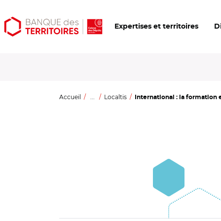
Aller
Aller
Ouvrir
Expertises et territoires
D
au
au
les
contenu
menu
outils
principal
principal
d'accessibilité
Accueil
...
Localtis
International : la formation et