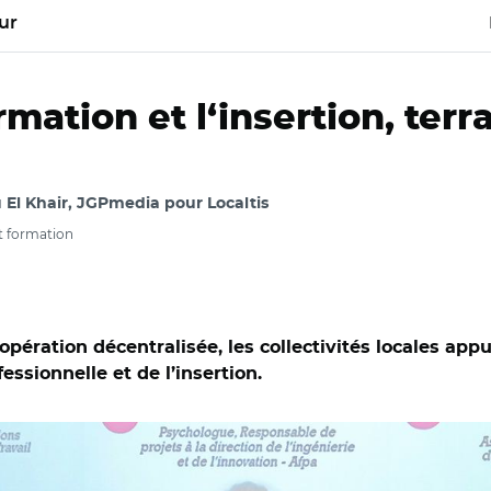
ur
ormation et l‘insertion, ter
El Khair, JGPmedia pour Localtis
et formation
oopération décentralisée, les collectivités locales a
essionnelle et de l’insertion.
montier (France Travail), Isabelle Pautrat (Afpa) et Frédéric Val