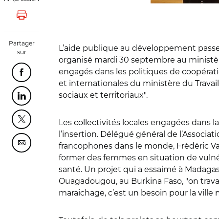
Lancer l'impression
Partager
L’aide publique au développement passe 
sur
organisé mardi 30 septembre au ministère 
engagés dans les politiques de coopérat
Partager cette page sur Facebook
et internationales du ministère du Trava
sociaux et territoriaux".
Partager cette page sur Linkedin
Les collectivités locales engagées dans l
Partager cette page sur Twitter
l’insertion. Délégué général de l’Associa
francophones dans le monde, Frédéric Val
Partager cette page sur Courriel
former des femmes en situation de vulné
santé. Un projet qui a essaimé à Madagas
Ouagadougou, au Burkina Faso, "on travai
maraichage, c’est un besoin pour la ville