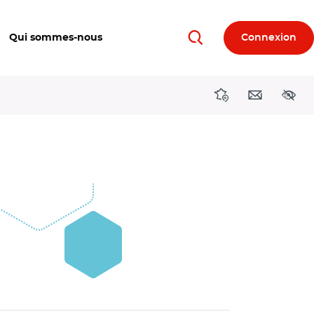
Qui sommes-nous
Connexion
Rechercher
Directions région
Contact
Acces