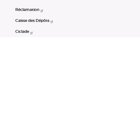
Réclamation
Caisse des Dépôts
Ciclade
CDC-Net
Consignations
Portail Open Data CDC
Restez connectés
LinkedIn
Youtube
Instagram
RSS
Mentions légales
CGU
Données personnelles
Accessibilité : non conforme
DSP2