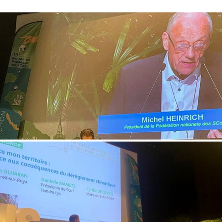
Accorsi et @SebOlharan