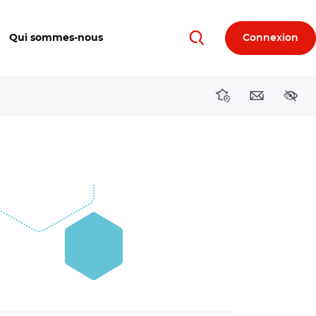
Qui sommes-nous
Connexion
Rechercher
Directions région
Contact
Acces