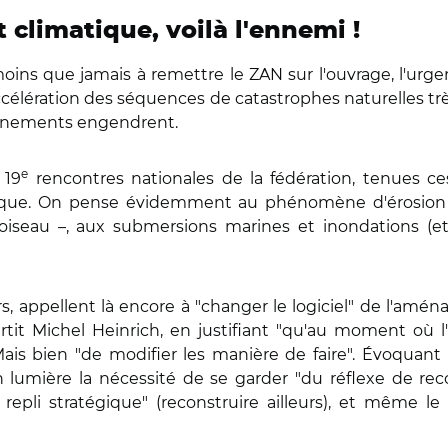
climatique, voilà l'ennemi !
moins que jamais à remettre le ZAN sur l'ouvrage, l'ur
accélération des séquences de catastrophes naturelles très
 événements engendrent.
e
 19
rencontres nationales de la fédération, tenues ces
ique. On pense évidemment au phénomène d'érosion
iseau –, aux submersions marines et inondations (e
s, appellent là encore à "changer le logiciel" de l'amén
rtit Michel Heinrich, en justifiant "qu'au moment où l
Mais bien "de modifier les manière de faire". Évoquant
en lumière la nécessité de se garder "du réflexe de reco
e repli stratégique" (reconstruire ailleurs), et même l