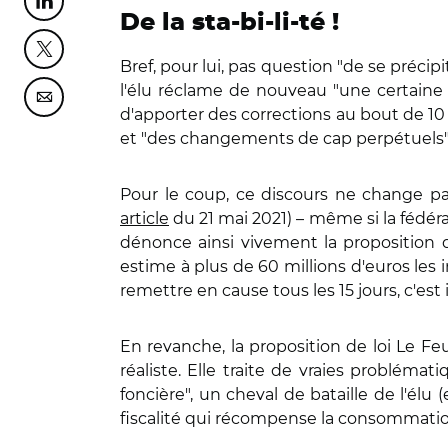
Partager cette page sur Linkedin
De la sta-bi-li-té !
Partager cette page sur Twitter
Bref, pour lui, pas question "de se précipit
l'élu réclame de nouveau "une certaine st
Partager cette page sur Courriel
d'apporter des corrections au bout de 10
et "des changements de cap perpétuels"
Pour le coup, ce discours ne change pas.
article
du 21 mai 2021) – même si la fédér
dénonce ainsi vivement la proposition de
estime à plus de 60 millions d'euros les 
remettre en cause tous les 15 jours, c'est 
En revanche, la proposition de loi Le Feur
réaliste. Elle traite de vraies problémat
foncière", un cheval de bataille de l'élu (
fiscalité qui récompense la consommation 