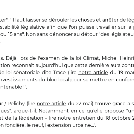
er". "Il faut laisser se dérouler les choses et arrêter de l
abilité législative afin que l'on puisse travailler sur la
 ou 15 ans". Non sans dénoncer au détour "des législateu
.
 Déjà, lors de l'examen de la loi Climat, Michel Heinri
ation reconnaît aujourd'hui que cette dernière aura cont
 loi sénatoriale dite Trace (lire
notre article
du 19 mars
investissements du bloc local pour se mettre en conformi
intenable !".
 / Pélichy (lire
notre article
du 22 mai) trouve grâce à s
iques", argue-t-il. Notamment en ce qu'elle propose "une
et de la fédération – lire
notre entretien
du 18 octobre 
foncière, le neuf, l'extension urbaine…".