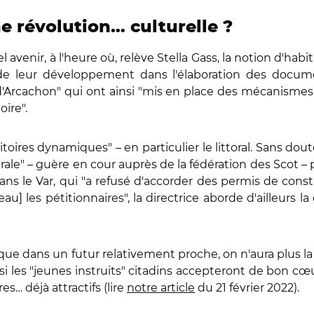
e révolution… culturelle ?
venir, à l'heure où, relève Stella Gass, la notion d'hab
 et de leur développement dans l'élaboration des do
'Arcachon" qui ont ainsi "mis en place des mécanismes p
toire".
itoires dynamiques" – en particulier le littoral. Sans d
le" – guère en cour auprès de la fédération des Scot –
s le Var, qui "a refusé d'accorder des permis de constr
eau] les pétitionnaires", la directrice aborde d'ailleurs l
 que dans un futur relativement proche, on n'aura plus la l
 si les "jeunes instruits" citadins accepteront de bon cœ
es… déjà attractifs (lire
notre article
du 21 février 2022).