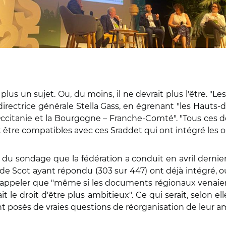
 plus un sujet. Ou, du moins, il ne devrait plus l'être.
directrice générale Stella Gass, en égrenant "les Hauts-de
'Occitanie et la Bourgogne – Franche-Comté". "Tous ces
 être compatibles avec ces Sraddet qui ont intégré les obje
 du sondage que la fédération a conduit en avril dernier
e Scot ayant répondu (303 sur 447) ont déjà intégré, ou s
e rappeler que "même si les documents régionaux venaient 
fait le droit d'être plus ambitieux". Ce qui serait, selon el
sont posés de vraies questions de réorganisation de leur 