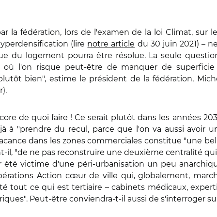
r la fédération, lors de l'examen de la loi Climat, sur 
hyperdensification (lire
notre article
du 30 juin 2021) – ne
ique du logement pourra être résolue. La seule quest
où l'on risque peut-être de manquer de superficie p
lutôt bien", estime le président de la fédération, Mich
).
ore de quoi faire ! Ce serait plutôt dans les années 203
déjà à "prendre du recul, parce que l'on va aussi avoir
vacance dans les zones commerciales constitue "une bel
vient-il, "de ne pas reconstruire une deuxième centralité q
ir été victime d'une péri-urbanisation un peu anarchiq
ations Action cœur de ville qui, globalement, marchen
vité tout ce qui est tertiaire – cabinets médicaux, expe
ériques". Peut-être conviendra-t-il aussi de s'interroger s