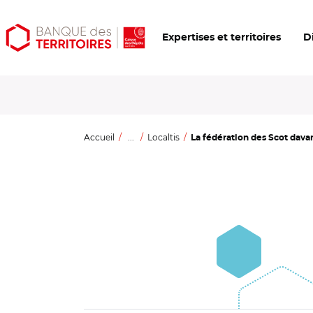
Aller
Aller
Ouvrir
Expertises et territoires
D
au
au
les
contenu
menu
outils
principal
principal
d'accessibilité
Accueil
...
Localtis
La fédération des Scot dava