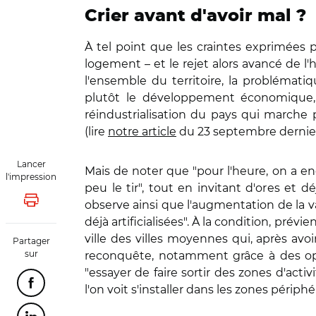
Crier avant d'avoir mal ?
À tel point que les craintes exprimées pa
logement – et le rejet alors avancé de l'
l'ensemble du territoire, la problémat
plutôt le développement économique, 
réindustrialisation du pays qui marche p
(lire
notre article
du 23 septembre dernier
Lancer
Mais de noter que "pour l'heure, on a enc
l'impression
peu le tir", tout en invitant d'ores et 
observe ainsi que l'augmentation de la 
Lancer l'impression
déjà artificialisées". À la condition, pré
ville des villes moyennes qui, après avo
Partager
sur
reconquête, notamment grâce à des opér
"essayer de faire sortir des zones d'acti
Partager cette page sur Facebook
l'on voit s'installer dans les zones périph