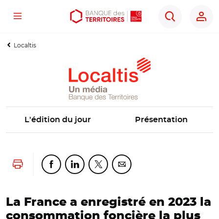
Menu
Aller
Aller
Ouvrir
Rechercher
au
au
les
contenu
menu
outils
Localtis
principal
principal
d'accessibilité
L'édition du jour
Présentation
Lancer l'impression
Partager cette page sur Facebook
Partager cette page sur Linkedin
Partager cette page sur Twitter
Partager cette page sur Co
La France a enregistré en 2023 la
consommation foncière la plus