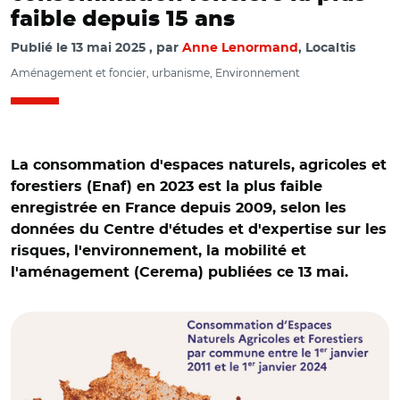
faible depuis 15 ans
Publié le
13 mai 2025
par
Anne Lenormand
, Localtis
Aménagement et foncier, urbanisme, Environnement
La consommation d'espaces naturels, agricoles et
forestiers (Enaf) en 2023 est la plus faible
enregistrée en France depuis 2009, selon les
données du Centre d'études et d'expertise sur les
risques, l'environnement, la mobilité et
© Traitements et cartographie : Cerema - avril 2025.
l'aménagement (Cerema) publiées ce 13 mai.
Source : Consommation Enaf issue des fichiers fonciers
2009 - 2024