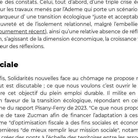
des constats. Celui, tout d’abord, d’une triple crise 
ur les travaux menés par l’Ademe qui porte un scénario 
marqueur d’ une transition écologique "juste et acceptable
uvreté et de l’isolement relationnel, malgré l’embell
tournement récent
), ainsi qu’une relative absence de réfl
in, s’agissant de la dimension économique, la croissanc
ur des réflexions.
ciale
fis, Solidarités nouvelles face au chômage ne propose 
t est discutable ; ce que nous voulons c’est ouvrir le
indre cet objectif du plein emploi durable. Il milite 
n faveur de la transition écologique, répondant en 
gne du rapport Pisany-Ferry de 2023. "Ce que nous propos
rte de taxe Zucman afin de financer l’adaptation à ce
sme "d’optimisation fiscale à des fins sociales et éco
dernières "de mieux remplir leur mission sociale", not
réer des ponts à l’échelle des territoires entre les asso