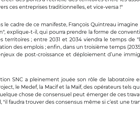
rs ces entreprises traditionnelles, et vice-versa !"
ans le cadre de ce manifeste, François Quintreau imagine
n", explique-t-il, qui pourra prendre la forme de conven
s territoires ; entre 2031 et 2034 viendra le temps de "l
tion des emplois ; enfin, dans un troisième temps (2035-
des enjeux de post-croissance et déploiement d’une im
ciation SNC a pleinement jouée son rôle de laboratoire 
ject, le Medef, la Macif et la Maif, des opérateurs tels qu
uelque chose de consensuel peut émerger de ces travaux
, "il faudra trouver des consensus même si c’est une tran