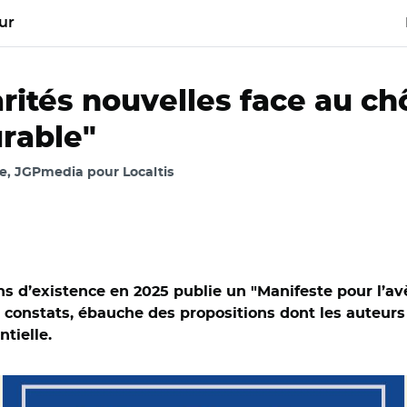
ur
arités nouvelles face au c
urable"
e, JGPmedia pour Localtis
ans d’existence en 2025 publie un "Manifeste pour l’
 constats, ébauche des propositions dont les auteurs
tielle.
elles face au chômage (SNC)