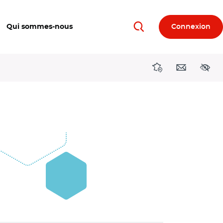
Qui sommes-nous
Connexion
Rechercher
Directions région
Contact
Acces