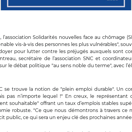
 l’association Solidarités nouvelles face au chômage (
ble vis-à-vis des personnes les plus vulnérables", souve
laidoyer pour lutter contre les préjugés auxquels sont 
intreau, secrétaire de l’association SNC et coordinat
sur le débat politique "au sens noble du terme", avec l’é
se trouve la notion de "plein emploi durable". Un co
ais pas n’importe lequel !" En creux, le représentant
t souhaitable" offrant un taux d’emplois stables supéri
mie robuste. "Ce que nous démontrons à travers ce m
t public, ce qui sera un enjeu clé des prochaines années",