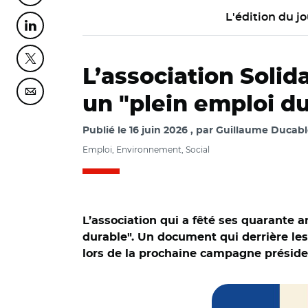
L'édition du jo
Partager cette page sur Linkedin
Partager cette page sur Twitter
L’association Solid
Partager cette page sur Courriel
un "plein emploi d
Publié le
16 juin 2026
par
Guillaume Ducabl
Emploi, Environnement, Social
L’association qui a fêté ses quarante 
durable". Un document qui derrière les
lors de la prochaine campagne présiden
© Solidarités nouv