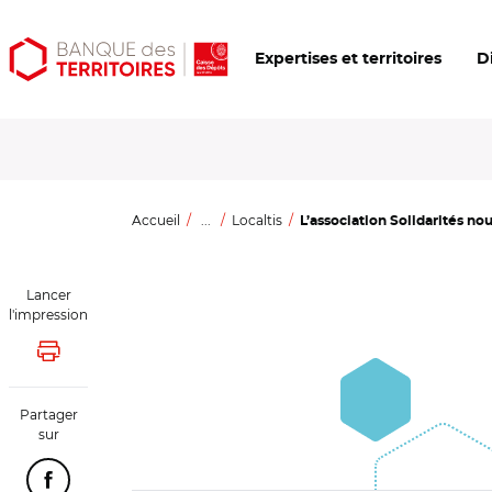
Aller
Aller
Ouvrir
Expertises et territoires
D
au
au
les
contenu
menu
outils
principal
principal
d'accessibilité
Accueil
...
Localtis
L’association Solidarités nou
Lancer
l'impression
Lancer l'impression
Partager
sur
Partager cette page sur Facebook