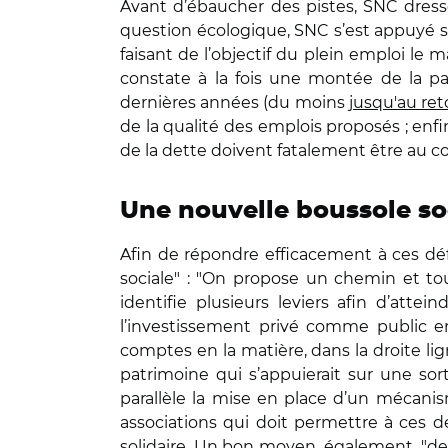
Avant d’ébaucher des pistes, SNC dresse 
question écologique, SNC s’est appuyé s
faisant de l’objectif du plein emploi le 
constate à la fois une montée de la pa
dernières années (du moins
jusqu'au re
de la qualité des emplois proposés ; enf
de la dette doivent fatalement être au cœ
Une nouvelle boussole so
Afin de répondre efficacement à ces dé
sociale" : "On propose un chemin et tou
identifie plusieurs leviers afin d’atte
l’investissement privé comme public e
comptes en la matière, dans la droite li
patrimoine qui s’appuierait sur une so
parallèle la mise en place d’un mécani
associations qui doit permettre à ces 
solidaire. Un bon moyen, également, "de c