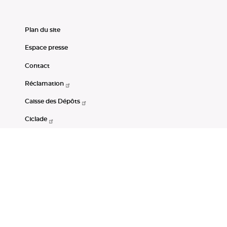
Plan du site
Espace presse
Contact
Réclamation
Caisse des Dépôts
Ciclade
CDC-Net
Consignations
Portail Open Data CDC
Restez connectés