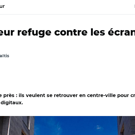
ur
aleur refuge contre les écra
altis
près : ils veulent se retrouver en centre-ville pour 
 digitaux.
-SA 2.0/ Châteauroux