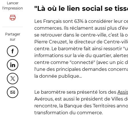
Lancer
"Là où le lien social se tiss
l'impression
Lancer l'impression
Les Français sont 63% à considérer leur 
commerces. Ils réclament aussi plus d’évé
Partager
se retrouver dans le centre-ville, c’est là o
sur
Pierre Creuzet, le directeur de Centre-v
centre. Le baromètre fait ainsi ressortir 
Partager cette page sur Facebook
informations sur la vie du quartier, aler
centre comme "connecté" (avec un pic de 
Partager cette page sur Linkedin
l'une des principales demandes concernan
la donnée publique...
Partager cette page sur Twitter
Le baromètre sera présenté lors des
A
ssi
Partager cette page sur Courriel
Avérous, est aussi le président de Villes 
rencontre, la Banque des Territoires anno
transformation du commerce.