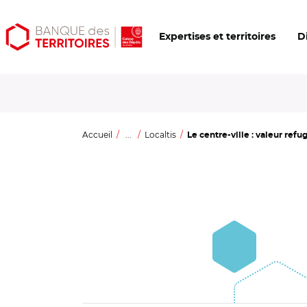
Aller
Aller
Ouvrir
Expertises et territoires
D
au
au
les
contenu
menu
outils
principal
principal
d'accessibilité
Accueil
...
Localtis
Le centre-ville : valeur refug