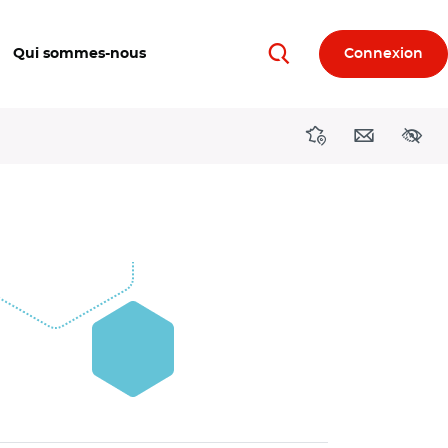
Qui sommes-nous
Connexion
Rechercher
Directions région
Contact
Acces