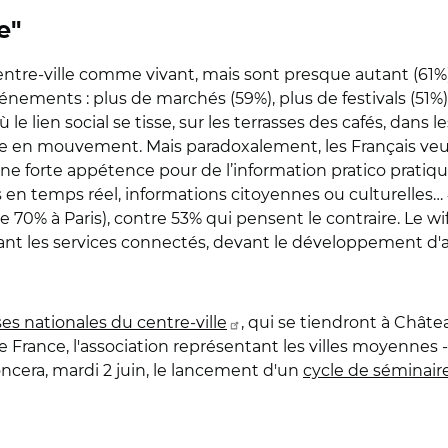
e"
centre-ville comme vivant, mais sont presque autant (61
nements : plus de marchés (59%), plus de festivals (51%)
ù le lien social se tisse, sur les terrasses des cafés, dans le
ille en mouvement. Mais paradoxalement, les Français ve
"une forte appétence pour de l’information pratico pratique
tes en temps réel, informations citoyennes ou culturelles
70% à Paris), contre 53% qui pensent le contraire. Le wi
t les services connectés, devant le développement d'app
ses nationales du centre-ville
, qui se tiendront à Châtea
de France, l'association représentant les villes moyennes -
ncera, mardi 2 juin, le lancement d'un
cycle de séminair