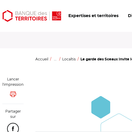
Aller
Aller
Ouvrir
Expertises et territoires
D
au
au
les
contenu
menu
outils
principal
principal
d'accessibilité
Accueil
...
Localtis
Le garde des Sceaux invite l
Lancer
l'impression
Lancer l'impression
Partager
sur
Partager cette page sur Facebook