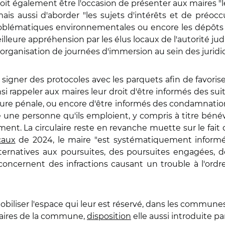
oit également être l'occasion de présenter aux maires "l
mais aussi d'aborder "les sujets d'intérêts et de préocc
 problématiques environnementales ou encore les dépôts i
illeure appréhension par les élus locaux de l'autorité jud
L'organisation de journées d'immersion au sein des juridi
 signer des protocoles avec les parquets afin de favoris
si rappeler aux maires leur droit d'être informés des su
re pénale, ou encore d'être informés des condamnation
ne personne qu'ils emploient, y compris à titre bénév
ent. La circulaire reste en revanche muette sur le fait
caux
de 2024, le maire "est systématiquement informé
ternatives aux poursuites, des poursuites engagées, 
concernent des infractions causant un trouble à l'ordr
mobiliser l'espace qui leur est réservé, dans les commune
faires de la commune,
disposition
elle aussi introduite par