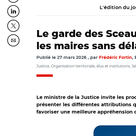
L'édition du jo
Partager cette page sur Linkedin
Partager cette page sur Twitter
Le garde des Sceau
Partager cette page sur Courriel
les maires sans dél
Publié le
27 mars 2026
par
Frédéric Fortin
,
Justice, Organisation territoriale, élus et institutions, S
Le ministre de la Justice invite les pr
présenter les différentes attributions 
favoriser une meilleure appréhension de
© Adobe stock