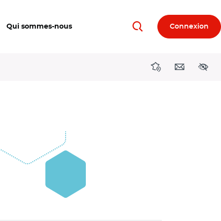
Qui sommes-nous
Connexion
Rechercher
Directions région
Contact
Acces