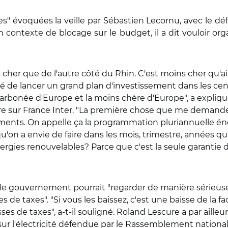
es" évoquées la veille par Sébastien Lecornu, avec le défici
n contexte de blocage sur le budget, il a dit vouloir or
ns cher que de l'autre côté du Rhin. C'est moins cher qu'a
idé de lancer un grand plan d'investissement dans les ce
 décarbonée d'Europe et la moins chère d'Europe", a expli
e sur France Inter. "La première chose que me demande le
nts. On appelle ça la programmation pluriannuelle énergi
u'on a envie de faire dans les mois, trimestre, années q
ergies renouvelables? Parce que c'est la seule garantie de 
 le gouvernement pourrait "regarder de manière sérieus
es de taxes". "Si vous les baissez, c'est une baisse de la fa
es de taxes", a-t-il souligné. Roland Lescure a par aille
sur l'électricité défendue par le Rassemblement national: 