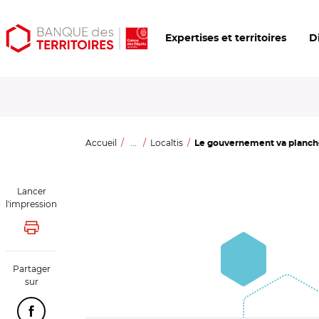
Aller
Aller
Ouvrir
Expertises et territoires
D
au
au
les
contenu
menu
outils
principal
principal
d'accessibilité
Accueil
...
Localtis
Le gouvernement va plancher
Lancer
l'impression
Lancer l'impression
Partager
sur
Partager cette page sur Facebook