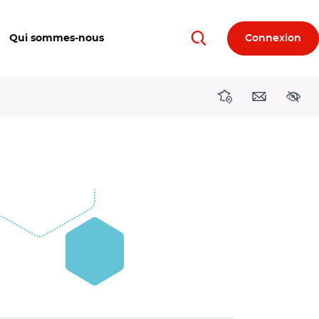
Qui sommes-nous
Connexion
Rechercher
Directions région
Contact
Acces