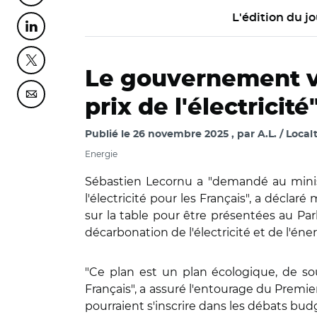
L'édition du jo
Partager cette page sur Linkedin
Partager cette page sur Twitter
Le gouvernement va
Partager cette page sur Courriel
prix de l'électricité
Publié le
26 novembre 2025
par
A.L. / Local
Energie
Sébastien Lecornu a "demandé au minist
l'électricité pour les Français", a décla
sur la table pour être présentées au Pa
décarbonation de l'électricité et de l'én
"Ce plan est un plan écologique, de souv
Français", a assuré l'entourage du Premie
pourraient s'inscrire dans les débats budg